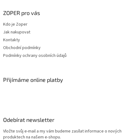
n
c
p
í
í
a
ZOPER pro vás
p
t
r
Kdo je Zoper
í
v
Jak nakupovat
k
y
Kontakty
v
Obchodní podmínky
ý
Podmínky ochrany osobních údajů
p
i
s
u
Přijímáme online platby
Odebírat newsletter
Vložte svůj e-mail a my vám budeme zasílat informace o nových
produktech na našem e-shopu.