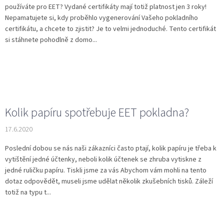
používáte pro EET? Vydané certifikáty mají totiž platnost jen 3 roky!
Nepamatujete si, kdy proběhlo vygenerování Vašeho pokladního
certifikátu, a chcete to zjistit? Je to velmi jednoduché. Tento certifikát
si stáhnete pohodlně z domo...
Kolik papíru spotřebuje EET pokladna?
17.6.2020
Poslední dobou se nás naši zákazníci často ptají, kolik papíru je třeba k
vytištění jedné účtenky, neboli kolik účtenek se zhruba vytiskne z
jedné ruličku papíru. Tiskli jsme za vás Abychom vám mohli na tento
dotaz odpovědět, museli jsme udělat několik zkušebních tisků. Záleží
totiž na typu t...