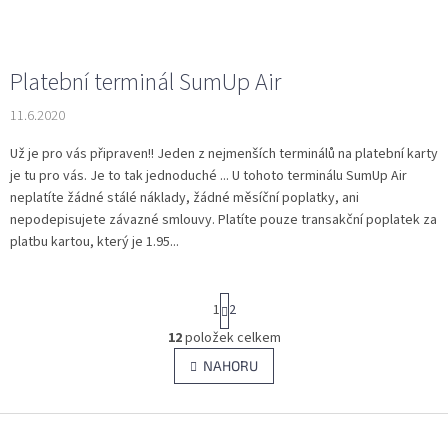
Platební terminál SumUp Air
11.6.2020
Už je pro vás připraven!! Jeden z nejmenších terminálů na platební karty
je tu pro vás. Je to tak jednoduché ... U tohoto terminálu SumUp Air
neplatíte žádné stálé náklady, žádné měsíční poplatky, ani
nepodepisujete závazné smlouvy. Platíte pouze transakční poplatek za
platbu kartou, který je 1.95...
S
1
2
t
r
12
položek celkem
O
á
v
NAHORU
n
l
k
á
o
v
Z
d
á
a
á