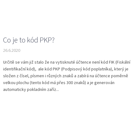
Co je to kód PKP?
26.6.2020
Určitě se vám již stalo že na vytisknuté účtence není kód FIK (Fiskální
identifikační kód), ale kód PKP (Podpisový kód poplatníka), který je
složen z čísel, písmen i různých znaků a zabírá na účtence poměrně
velkou plochu (tento kód má přes 300 znaků) a je generován
automaticky pokladním zaříz...