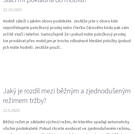
22.10.2020
Hodně záleží v jakém oboru podnikáte. Jestliže jste v oboru kde
nepotřebujete položkový prodej nebo čtečku čárového kódu pak vám
určitě stačí i telefon. Samozřejmě že i pokud máte položkový prodej
lze prodávat přes mobil jen je trochu zdlouhavé hledání položky (pokud
jich máte hodně). Jestliže použí...
Jaký je rozdíl mezi běžným a zjednodušeným
režimem tržby?
22.9.2020
Běžný režim je základní výchozí režim, do kterého spadají automaticky
všichni podnikatelé. Pokud chcete evidovat ve zjednodušeném režimu,