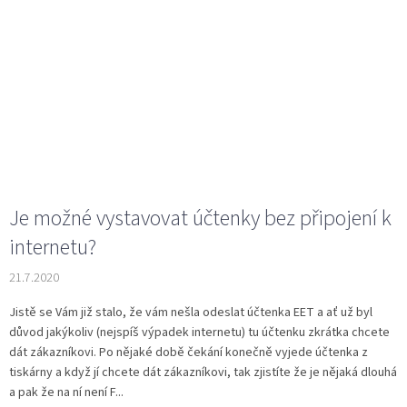
Je možné vystavovat účtenky bez připojení k
internetu?
21.7.2020
Jistě se Vám již stalo, že vám nešla odeslat účtenka EET a ať už byl
důvod jakýkoliv (nejspíš výpadek internetu) tu účtenku zkrátka chcete
dát zákazníkovi. Po nějaké době čekání konečně vyjede účtenka z
tiskárny a když jí chcete dát zákazníkovi, tak zjistíte že je nějaká dlouhá
a pak že na ní není F...