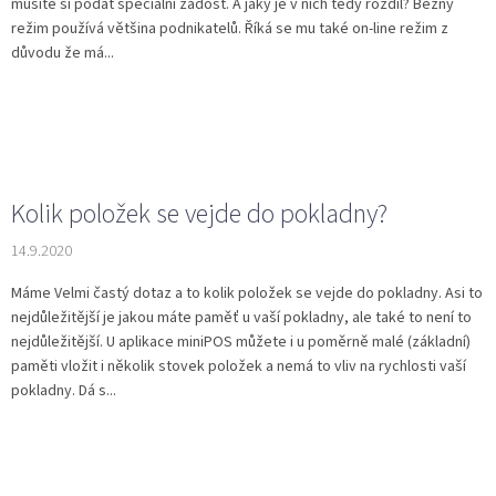
musíte si podat speciální žádost. A jaký je v nich tedy rozdíl? Běžný
režim používá většina podnikatelů. Říká se mu také on-line režim z
důvodu že má...
Kolik položek se vejde do pokladny?
14.9.2020
Máme Velmi častý dotaz a to kolik položek se vejde do pokladny. Asi to
nejdůležitější je jakou máte paměť u vaší pokladny, ale také to není to
nejdůležitější. U aplikace miniPOS můžete i u poměrně malé (základní)
paměti vložit i několik stovek položek a nemá to vliv na rychlosti vaší
pokladny. Dá s...