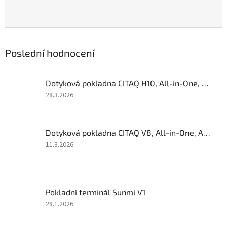
Poslední hodnocení
Dotyková pokladna CITAQ H10, All-in-One, Android 5.1, 1GB + 4GB, 3G
Hodnocení
28.3.2026
produktu
je
3
Dotyková pokladna CITAQ V8, All-in-One, Android 5.1, 1GB + 4GB, 3G
z
5
Hodnocení
11.3.2026
hvězdiček.
produktu
je
4
z
Pokladní terminál Sunmi V1
5
hvězdiček.
Hodnocení
28.1.2026
produktu
je