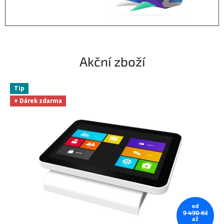
Akční zboží
Tip
+ Dárek zdarma
od
9 490 Kč
až