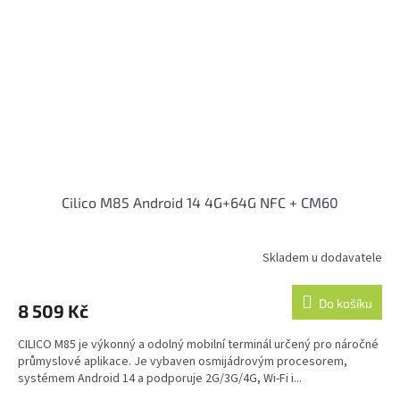
Cilico M85 Android 14 4G+64G NFC + CM60
Skladem u dodavatele
Do košíku
8 509 Kč
CILICO M85 je výkonný a odolný mobilní terminál určený pro náročné
průmyslové aplikace. Je vybaven osmijádrovým procesorem,
systémem Android 14 a podporuje 2G/3G/4G, Wi-Fi i...