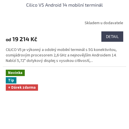
Cilico V5 Android 14 mobilní terminál
Skladem u dodavatele
DETAIL
19 214 Kč
od
CILICO V5 je výkonný a odolný mobilní terminál s 5G konektivitou,
osmijádrovým procesorem 2,6 GHz a nejnovějším Androidem 14.
Nabízí 5,72" dotykový displej s vysokou citlivostí,...
Novinka
Tip
+ Dárek zdarma