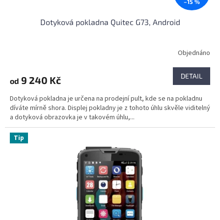
–15 %
Dotyková pokladna Quitec G73, Android
Objednáno
Průměrné
hodnocení
produktu
DETAIL
9 240 Kč
od
je
4,0
Dotyková pokladna je určena na prodejní pult, kde se na pokladnu
z
díváte mírně shora. Displej pokladny je z tohoto úhlu skvěle viditelný
5
a dotyková obrazovka je v takovém úhlu,...
hvězdiček.
Tip