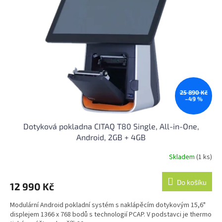
25 890 Kč
–49 %
Dotyková pokladna CITAQ T80 Single, All-in-One,
Android, 2GB + 4GB
Skladem
(1 ks)
Do košíku
12 990 Kč
Modulární Android pokladní systém s naklápěcím dotykovým 15,6"
displejem 1366 x 768 bodů s technologií PCAP. V podstavci je thermo