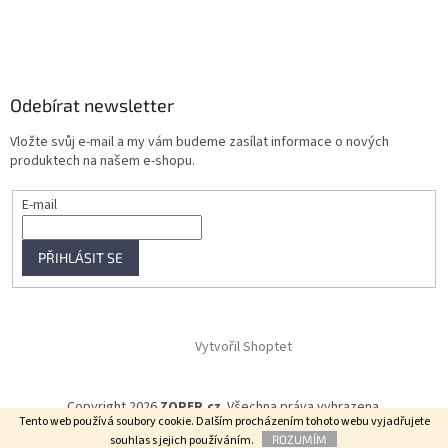
Odebírat newsletter
Vložte svůj e-mail a my vám budeme zasílat informace o nových
produktech na našem e-shopu.
E-mail
PŘIHLÁSIT SE
Vytvořil Shoptet
Copyright 2026
ZOPER.cz
. Všechna práva vyhrazena.
Tento web používá soubory cookie. Dalším procházením tohoto webu vyjadřujete
souhlas s jejich používáním.
ROZUMÍM