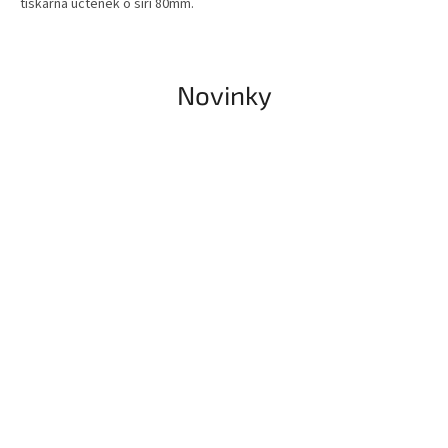
tiskárna účtenek o šíři 80mm.
Novinky