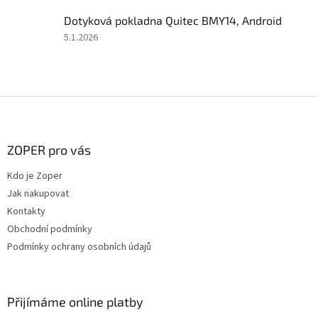
5
Dotyková pokladna Quitec BMY14, Android
z
5
Hodnocení
5.1.2026
hvězdiček.
produktu
je
5
z
Z
5
á
hvězdiček.
p
a
ZOPER pro vás
t
Kdo je Zoper
í
Jak nakupovat
Kontakty
Obchodní podmínky
Podmínky ochrany osobních údajů
Přijímáme online platby