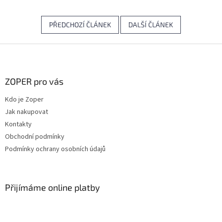
PŘEDCHOZÍ ČLÁNEK
DALŠÍ ČLÁNEK
Z
á
p
a
ZOPER pro vás
t
Kdo je Zoper
í
Jak nakupovat
Kontakty
Obchodní podmínky
Podmínky ochrany osobních údajů
Přijímáme online platby