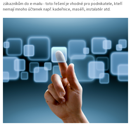
zákazníkům do e-mailu - toto řešení je vhodné pro podnikatele, kteří
nemají mnoho účtenek např. kadeřnice, maséři, instalatér atd.