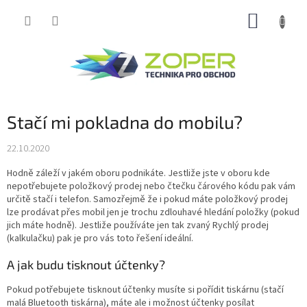
Přejít
NÁKUP
na
obsah
KOŠÍK
Stačí mi pokladna do mobilu?
22.10.2020
Hodně záleží v jakém oboru podnikáte. Jestliže jste v oboru kde
nepotřebujete položkový prodej nebo čtečku čárového kódu pak vám
určitě stačí i telefon. Samozřejmě že i pokud máte položkový prodej
lze prodávat přes mobil jen je trochu zdlouhavé hledání položky (pokud
jich máte hodně). Jestliže používáte jen tak zvaný Rychlý prodej
(kalkulačku) pak je pro vás toto řešení ideální.
A jak budu tisknout účtenky?
Pokud potřebujete tisknout účtenky musíte si pořídit tiskárnu (stačí
malá Bluetooth tiskárna), máte ale i možnost účtenky posílat