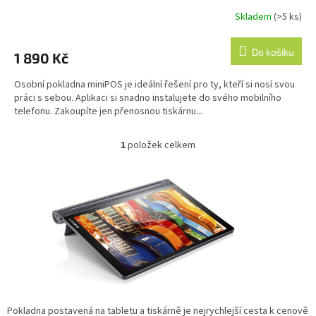
Skladem
(>5 ks)
Průměrné
hodnocení
produktu
Do košíku
1 890 Kč
je
4,2
Osobní pokladna miniPOS je ideální řešení pro ty, kteří si nosí svou
z
práci s sebou. Aplikaci si snadno instalujete do svého mobilního
5
telefonu. Zakoupíte jen přenosnou tiskárnu...
hvězdiček.
1
položek celkem
O
v
l
á
d
a
c
í
p
r
v
k
Pokladna postavená na tabletu a tiskárně je nejrychlejší cesta k cenově
y