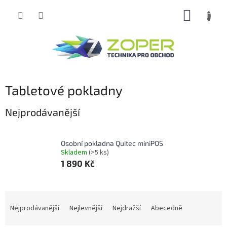
Přejít
NÁKUP
na
obsah
KOŠÍK
Tabletové pokladny
Nejprodávanější
Osobní pokladna Quitec miniPOS
Skladem
(>5 ks)
1 890 Kč
Ř
a
Nejprodávanější
Nejlevnější
Nejdražší
Abecedně
z