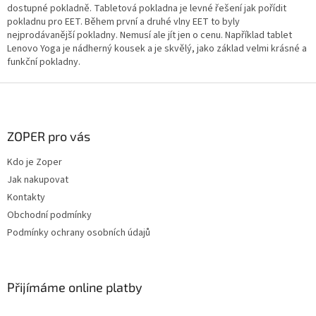
dostupné pokladně. Tabletová pokladna je levné řešení jak pořídit
v
pokladnu pro EET. Během první a druhé vlny EET to byly
ý
nejprodávanější pokladny. Nemusí ale jít jen o cenu. Například tablet
p
Lenovo Yoga je nádherný kousek a je skvělý, jako základ velmi krásné a
i
funkční pokladny.
s
u
Z
á
p
a
ZOPER pro vás
t
Kdo je Zoper
í
Jak nakupovat
Kontakty
Obchodní podmínky
Podmínky ochrany osobních údajů
Přijímáme online platby