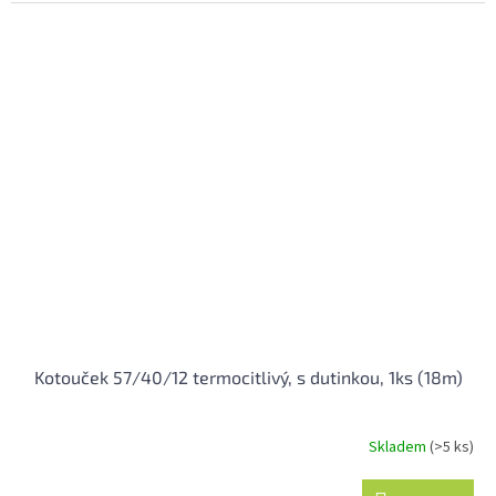
5
hvězdiček.
Kotouček 57/40/12 termocitlivý, s dutinkou, 1ks (18m)
Skladem
(>5 ks)
Průměrné
hodnocení
produktu