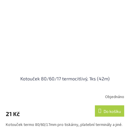
Kotouček 80/60/17 termocitlivý, 1ks (42m)
Objednáno
Průměrné
hodnocení
produktu
Do košíku
21 Kč
je
5,0
Kotouček termo 80/60/17mm pro tiskárny, platební terminály a jiné.
z