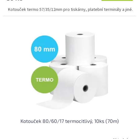
5,0
Kotouček termo 57/35/12mm pro tiskárny, platební terminály a jiné.
z
5
hvězdiček.
Kotouček 80/60/17 termocitlivý, 10ks (70m)