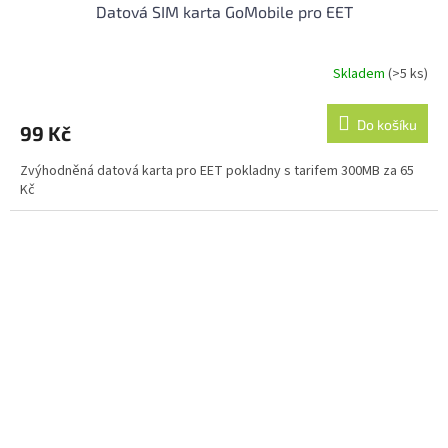
Datová SIM karta GoMobile pro EET
Skladem
(>5 ks)
Průměrné
hodnocení
produktu
Do košíku
99 Kč
je
4,0
Zvýhodněná datová karta pro EET pokladny s tarifem 300MB za 65
z
Kč
5
hvězdiček.