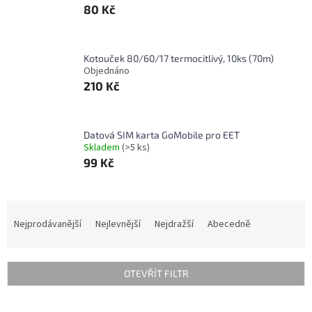
80 Kč
Kotouček 80/60/17 termocitlivý, 10ks (70m)
Objednáno
210 Kč
Datová SIM karta GoMobile pro EET
Skladem
(>5 ks)
99 Kč
Ř
a
Nejprodávanější
Nejlevnější
Nejdražší
Abecedně
z
e
n
OTEVŘÍT FILTR
í
p
V