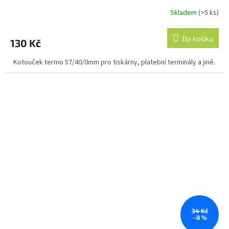
Skladem
(>5 ks)
Průměrné
hodnocení
produktu
Do košíku
130 Kč
je
5,0
Kotouček termo 57/40/0mm pro tiskárny, platební terminály a jiné.
z
5
hvězdiček.
34 Kč
–8 %