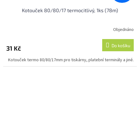
Kotouček 80/80/17 termocitlivý, 1ks (78m)
Objednáno
Průměrné
hodnocení
produktu
Do košíku
31 Kč
je
5,0
Kotouček termo 80/80/17mm pro tiskárny, platební terminály a jiné.
z
5
hvězdiček.