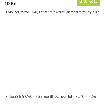
Do košíku
10 Kč
je
4,0
Kotouček termo 57/40/12mm pro tiskárny, platební terminály a jiné.
z
5
hvězdiček.
Kotouček 57/40/0 termocitlivý, bez dutinky, 10ks (24m)