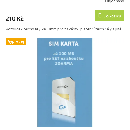
Objednáno
Průměrné
hodnocení
produktu
Do košíku
210 Kč
je
5,0
Kotouček termo 80/60/17mm pro tiskárny, platební terminály a jiné.
z
5
hvězdiček.
Výprodej