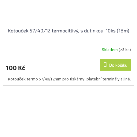
Kotouček 57/40/12 termocitlivý, s dutinkou, 10ks (18m)
Skladem
(>5 ks)
Průměrné
hodnocení
produktu
Do košíku
100 Kč
je
5,0
Kotouček termo 57/40/12mm pro tiskárny, platební terminály a jiné.
z
5
hvězdiček.