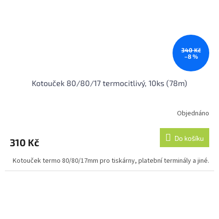
340 Kč
–8 %
Kotouček 80/80/17 termocitlivý, 10ks (78m)
Objednáno
Průměrné
hodnocení
produktu
Do košíku
310 Kč
je
5,0
Kotouček termo 80/80/17mm pro tiskárny, platební terminály a jiné.
z
5
hvězdiček.