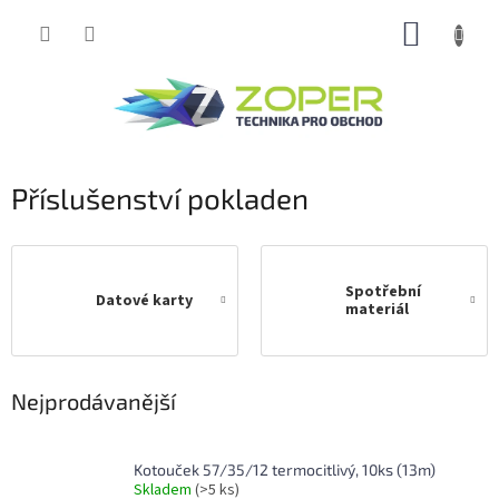
Přejít
NÁKUP
na
obsah
KOŠÍK
Příslušenství pokladen
Spotřební
Datové karty
materiál
Nejprodávanější
Kotouček 57/35/12 termocitlivý, 10ks (13m)
Skladem
(>5 ks)