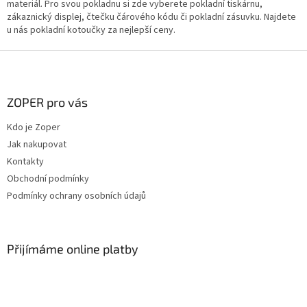
á
materiál. Pro svou pokladnu si zde vyberete pokladní tiskárnu,
d
zákaznický displej, čtečku čárového kódu či pokladní zásuvku. Najdete
a
u nás pokladní kotoučky za nejlepší ceny.
c
í
Z
p
á
r
p
v
a
ZOPER pro vás
k
t
y
Kdo je Zoper
í
v
Jak nakupovat
ý
p
Kontakty
i
Obchodní podmínky
s
Podmínky ochrany osobních údajů
u
Přijímáme online platby