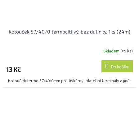
Kotouček 57/40/0 termocitlivý, bez dutinky, 1ks (24m)
Skladem
(>5 ks)
Průměrné
hodnocení
produktu
Do košíku
13 Kč
je
5,0
Kotouček termo 57/40/0mm pro tiskárny, platební terminály a jiné.
z
5
hvězdiček.