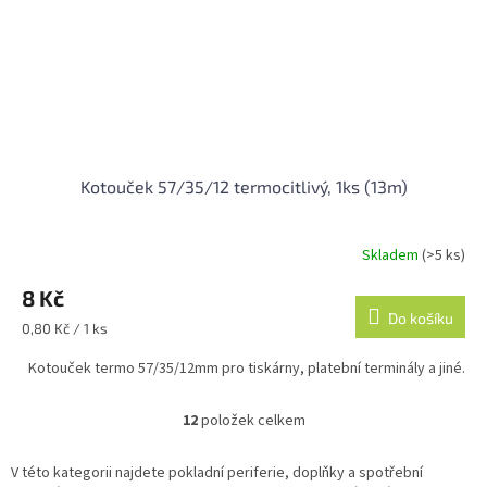
Kotouček 57/35/12 termocitlivý, 1ks (13m)
Skladem
(>5 ks)
Průměrné
hodnocení
8 Kč
produktu
je
Do košíku
Měrná
0,80 Kč / 1 ks
4,0
cena:
z
Kotouček termo 57/35/12mm pro tiskárny, platební terminály a jiné.
5
hvězdiček.
12
položek celkem
O
v
l
V této kategorii najdete pokladní periferie, doplňky a spotřební