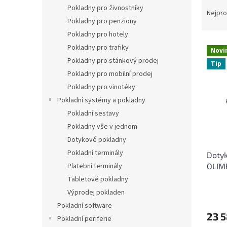
Ř
n
Pokladny pro živnostníky
a
e
Nejpro
Pokladny pro penziony
z
l
e
Pokladny pro hotely
V
n
Pokladny pro trafiky
Novi
ý
í
Pokladny pro stánkový prodej
Tip
p
p
Pokladny pro mobilní prodej
i
r
Pokladny pro vinotéky
s
o
p
Pokladní systémy a pokladny
d
r
u
Pokladní sestavy
o
k
Pokladny vše v jednom
d
t
Dotykové pokladny
u
ů
Pokladní terminály
Doty
k
OLIM
Platební terminály
t
ů
Tabletové pokladny
Výprodej pokladen
Pokladní software
23 5
Pokladní periferie