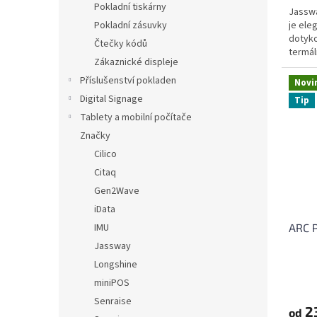
Pokladní tiskárny
Jassw
je eleg
Pokladní zásuvky
dotyko
Čtečky kódů
termál
Zákaznické displeje
Androi
Příslušenství pokladen
Novi
Digital Signage
Tip
Tablety a mobilní počítače
Značky
Cilico
Citaq
Gen2Wave
iData
IMU
ARC P
Jassway
Longshine
miniPOS
Senraise
23
od