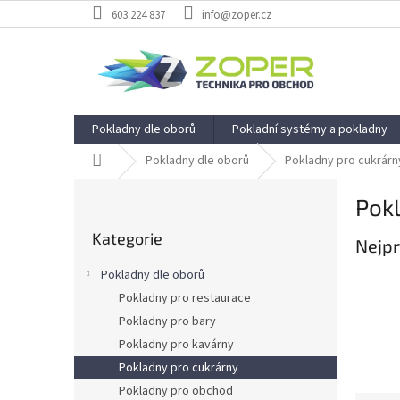
Přejít
603 224 837
info@zoper.cz
na
obsah
Pokladny dle oborů
Pokladní systémy a pokladny
Domů
Pokladny dle oborů
Pokladny pro cukrárn
P
Pok
o
Přeskočit
s
Kategorie
kategorie
Nejpr
t
r
Pokladny dle oborů
a
Pokladny pro restaurace
n
Pokladny pro bary
n
í
Pokladny pro kavárny
p
Pokladny pro cukrárny
a
Pokladny pro obchod