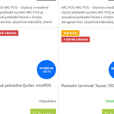
S ARC POS – Stylový a moderní
ARC POS ARC POS – Stylový a mod
 pokladní systém ARC POS je
chytrý pokladní systém ARC POS j
ivní pokladní řešení s čistým
inovativní pokladní řešení s čistým
em bez zbytečné kabeláže, které
designem bez zbytečné kabeláže,
ísto a ladí s...
šetří místo a ladí s...
rek zdarma
Výprodej
+ Dárek zdarma
14 990 Kč
1
–20 %
vá pokladna Quitec miniPOS
Pokladní terminál Tousei 70
Objednáno
Skla
rné
Průměrné
cení
hodnocení
ktu
produktu
Do košíku