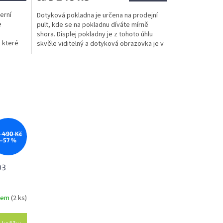
4,0
erní
Dotyková pokladna je určena na prodejní
z
e
pult, kde se na pokladnu díváte mírně
5
shora. Displej pokladny je z tohoto úhlu
hvězdiček.
 které
skvěle viditelný a dotyková obrazovka je v
takovém úhlu,...
0 490 Kč
–57 %
03
dem
(2 ks)