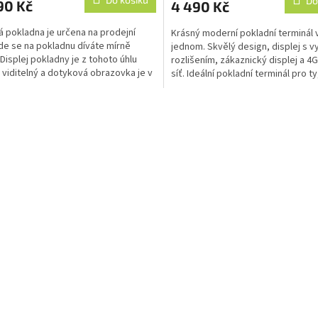
Do
90 Kč
4 490 Kč
je
3,7
á pokladna je určena na prodejní
Krásný moderní pokladní terminál 
z
kde se na pokladnu díváte mírně
jednom. Skvělý design, displej s 
5
 Displej pokladny je z tohoto úhlu
rozlišením, zákaznický displej a 4G
ček.
hvězdiček.
 viditelný a dotyková obrazovka je v
síť. Ideální pokladní terminál pro t
m úhlu, že...
nehledají...
O
v
l
á
d
a
c
í
p
r
v
k
y
v
ý
p