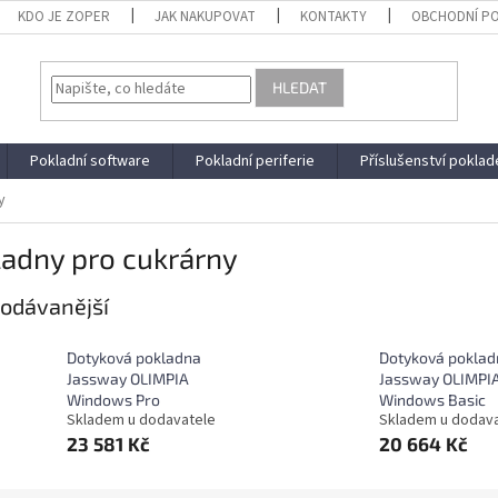
KDO JE ZOPER
JAK NAKUPOVAT
KONTAKTY
OBCHODNÍ P
HLEDAT
Pokladní software
Pokladní periferie
Příslušenství poklad
y
ladny pro cukrárny
odávanější
Dotyková pokladna
Dotyková poklad
Jassway OLIMPIA
Jassway OLIMPI
Windows Pro
Windows Basic
Skladem u dodavatele
Skladem u dodav
23 581 Kč
20 664 Kč