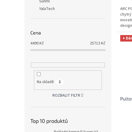
Sunmi
YalaTech
ARC PO
chytrý
inovat
design
šetří m
Cena
+ Dá
4490
Kč
25713
Kč
Na skladě
2
ROZBALIT FILTR
Pulto
Průmě
Top 10 produktů
hodno
produ
Pokladní terminál Sunmi V1