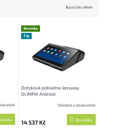
8
položek celkem
Novinka
Tip
Dotyková pokladna Jassway
OLIMPIA Android
davatele
Skladem u dodavatele
 košíku
Do košíku
14 537 Kč