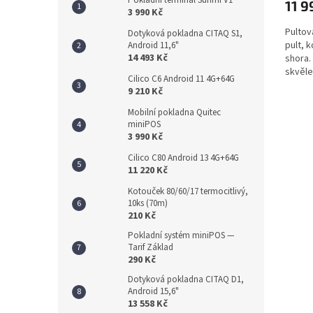
11 9
je
3 990 Kč
5,0
Pultov
z
Dotyková pokladna CITAQ S1,
pult, 
Android 11,6"
5
14 493 Kč
shora.
hvězdi
skvěle
Cilico C6 Android 11 4G+64G
takové
9 210 Kč
Mobilní pokladna Quitec
miniPOS
3 990 Kč
Cilico C80 Android 13 4G+64G
11 220 Kč
Kotouček 80/60/17 termocitlivý,
10ks (70m)
210 Kč
Pokladní systém miniPOS —
Tarif Základ
290 Kč
Dotyková pokladna CITAQ D1,
Android 15,6"
13 558 Kč