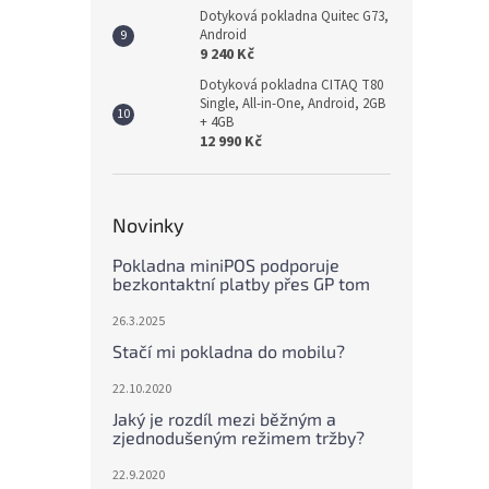
Dotyková pokladna Quitec G73,
Android
9 240 Kč
Dotyková pokladna CITAQ T80
Single, All-in-One, Android, 2GB
+ 4GB
12 990 Kč
Novinky
Pokladna miniPOS podporuje
bezkontaktní platby přes GP tom
26.3.2025
Stačí mi pokladna do mobilu?
22.10.2020
Jaký je rozdíl mezi běžným a
zjednodušeným režimem tržby?
22.9.2020