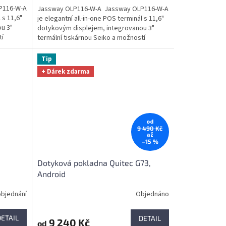
P116-W-A
Jassway OLP116-W-A Jassway OLP116-W-A
 s 11,6"
je elegantní all-in-one POS terminál s 11,6"
u 3"
dotykovým displejem, integrovanou 3"
tí
termální tiskárnou Seiko a možností
Android nebo...
Tip
+ Dárek zdarma
od
9 490 Kč
až
–15 %
Dotyková pokladna Quitec G73,
Android
objednání
Objednáno
Průměrné
hodnocení
produktu
DETAIL
DETAIL
9 240 Kč
od
je