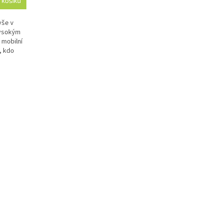
 košíku
vše v
vysokým
 mobilní
y, kdo