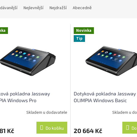
dávanější
Nejlevnější
Nejdražší
Abecedně
nka
Novinka
Tip
ková pokladna Jassway
Dotyková pokladna Jassway
PIA Windows Pro
OLIMPIA Windows Basic
Skladem u dodavatele
Skladem u do
Do košíku
Do
81 Kč
20 664 Kč