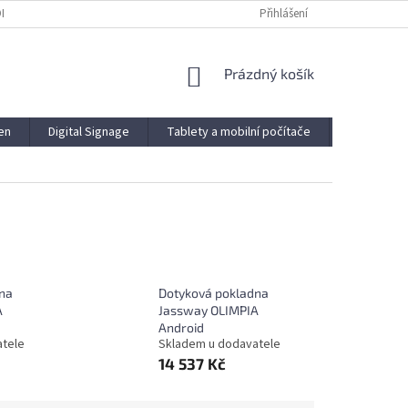
ODMÍNKY
PODMÍNKY OCHRANY OSOBNÍCH ÚDAJŮ
Přihlášení
NÁKUPNÍ
Prázdný košík
KOŠÍK
en
Digital Signage
Tablety a mobilní počítače
Novinky
na
Dotyková pokladna
A
Jassway OLIMPIA
Android
atele
Skladem u dodavatele
14 537 Kč