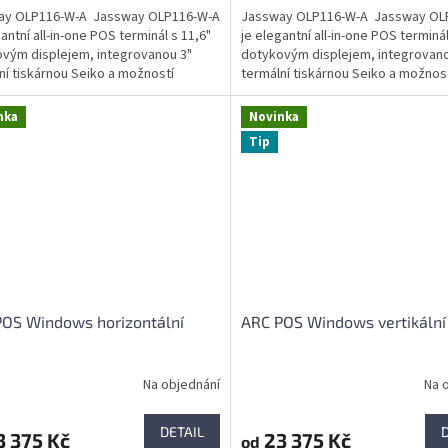
ay OLP116-W-A Jassway OLP116-W-A
Jassway OLP116-W-A Jassway OL
antní all-in-one POS terminál s 11,6"
je elegantní all-in-one POS terminál
vým displejem, integrovanou 3"
dotykovým displejem, integrovano
ní tiskárnou Seiko a možností
termální tiskárnou Seiko a možnos
d nebo...
Android nebo...
nka
Novinka
Tip
OS Windows horizontální
ARC POS Windows vertikální
Na objednání
Na 
DETAIL
 375 Kč
23 375 Kč
od