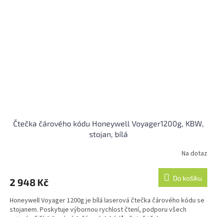
Čtečka čárového kódu Honeywell Voyager1200g, KBW,
stojan, bílá
Na dotaz
Průměrné
hodnocení
produktu
Do košíku
2 948 Kč
je
5,0
Honeywell Voyager 1200g je bílá laserová čtečka čárového kódu se
z
stojanem. Poskytuje výbornou rychlost čtení, podporu všech
5