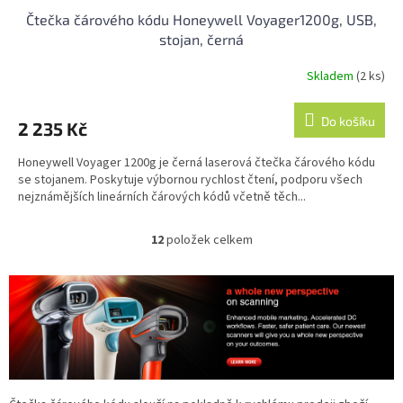
Čtečka čárového kódu Honeywell Voyager1200g, USB,
stojan, černá
Skladem
(2 ks)
Průměrné
hodnocení
produktu
Do košíku
2 235 Kč
je
5,0
Honeywell Voyager 1200g je černá laserová čtečka čárového kódu
z
se stojanem. Poskytuje výbornou rychlost čtení, podporu všech
5
nejznámějších lineárních čárových kódů včetně těch...
hvězdiček.
12
položek celkem
O
v
l
á
d
a
c
í
p
r