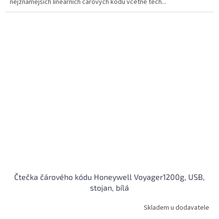
nejznámějších lineárních čárových kódů včetně těch...
hvězdiček.
Čtečka čárového kódu Honeywell Voyager1200g, USB,
stojan, bílá
Skladem u dodavatele
Průměrné
hodnocení