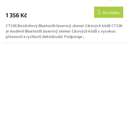
Do košíku
1 356 Kč
CT10X Bezdrátový Bluetooth laserový skener čárových kódů CT10X
je moderní Bluetooth laserový skener čárových kódů s vysokou
přesností a rychlostí dekódování. Podporuje...