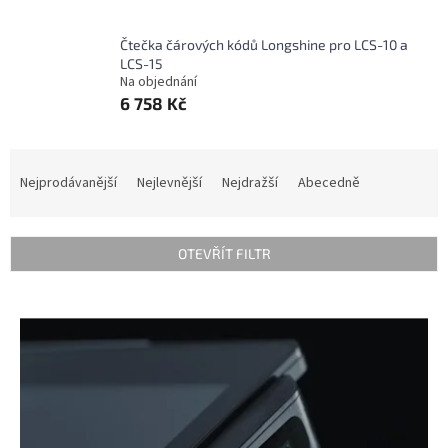
Čtečka čárových kódů Longshine pro LCS-10 a
LCS-15
Na objednání
6 758 Kč
Ř
a
Nejprodávanější
Nejlevnější
Nejdražší
Abecedně
z
e
n
OTEVŘÍT FILTR
í
p
V
r
ý
o
p
d
i
u
s
k
p
t
r
ů