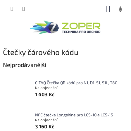
Přejít
NÁKUP
na
obsah
KOŠÍK
Čtečky čárového kódu
Nejprodávanější
CITAQ Čtečka QR kódů pro N1, D1, S1, S1L, T80
Na objednání
1 403 Kč
NFC čtečka Longshine pro LCS-10 a LCS-15
Na objednání
3 160 Kč