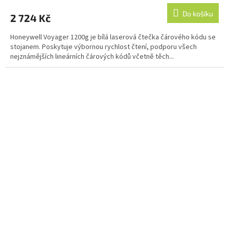
produktu
Do košíku
2 724 Kč
je
5,0
Honeywell Voyager 1200g je bílá laserová čtečka čárového kódu se
z
stojanem. Poskytuje výbornou rychlost čtení, podporu všech
5
nejznámějších lineárních čárových kódů včetně těch...
hvězdiček.