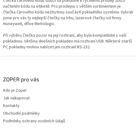
Čtečka čárového kódu slouží na pokladně k rychlému prodeji zboží
v
načtením kódu na etiketě. Pro prodejnu s větším sortimentem je
k
čtečka čárového kódu nezbytnou součástí pokladního systému. Vybrali
y
jsme pro vás ty nejlepší čtečky na trhu, laserové čtečky od firmy
v
Honeywell, dříve Metrologic.
ý
p
Při výběru čtečka pozor na její rozhraní, aby byla kompatibilní s vaší
i
pokladnou. Většina dnešních pokladen má rozhraní USB. Některé starší
s
PC pokladny mohou nabízet jen rozhraní RS-232.
u
Z
á
p
a
ZOPER pro vás
t
Kdo je Zoper
í
Jak nakupovat
Kontakty
Obchodní podmínky
Podmínky ochrany osobních údajů