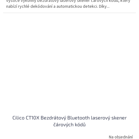
vysoce výkonný bezdrátový laserový skener čárových kódů, který
nabízí rychlé dekódování a automatickou detekci. Díky...
Cilico CT10X Bezdrátový Bluetooth laserový skener
čárových kódů
Na objednání