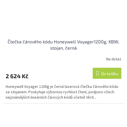
Čtečka čárového kódu Honeywell Voyager1200g, KBW,
stojan, černá
Na dotaz
Průměrné
hodnocení
produktu
Do košíku
2 624 Kč
je
5,0
Honeywell Voyager 1200g je černá laserová čtečka čárového kódu
z
se stojanem. Poskytuje výbornou rychlost čtení, podporu všech
5
nejznámějších lineárních čárových kódů včetně těch...
hvězdiček.