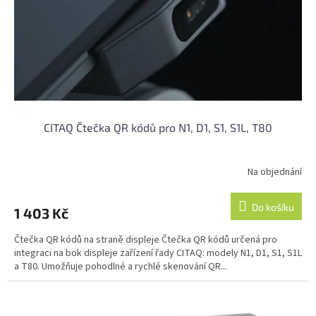
o
d
u
k
t
ů
CITAQ Čtečka QR kódů pro N1, D1, S1, S1L, T80
Na objednání
Do košíku
1 403 Kč
Čtečka QR kódů na straně displeje Čtečka QR kódů určená pro
integraci na bok displeje zařízení řady CITAQ: modely N1, D1, S1, S1L
a T80. Umožňuje pohodlné a rychlé skenování QR...