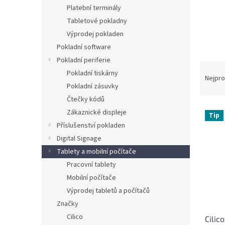
n
Platební terminály
e
Tabletové pokladny
l
Výprodej pokladen
Pokladní software
Pokladní periferie
Ř
Pokladní tiskárny
a
Nejpro
Pokladní zásuvky
z
e
Čtečky kódů
V
n
Zákaznické displeje
Tip
ý
í
Příslušenství pokladen
p
p
Digital Signage
i
r
Tablety a mobilní počítače
s
o
p
Pracovní tablety
d
r
u
Mobilní počítače
o
k
Výprodej tabletů a počítačů
d
t
Značky
u
ů
Cilico
Cilic
k