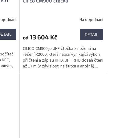
+64G
Cilico CM900 čtečka
objednání
Na objednání
DETAIL
DETAIL
13 604 Kč
od
CILICO CM900 je UHF čtečka založená na
 počítač
řešení R2000, která nabízí vynikající výkon
 NFC,
při čtení a zápisu RFID. UHF RFID dosah čtení
konným,
až 17 m (v závislosti na štítku a anténě)....