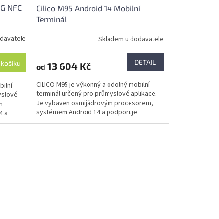
4G NFC
Cilico M95 Android 14 Mobilní
Terminál
davatele
Skladem u dodavatele
DETAIL
 košíku
13 604 Kč
od
CILICO M95 je výkonný a odolný mobilní
bilní
terminál určený pro průmyslové aplikace.
yslové
Je vybaven osmijádrovým procesorem,
m
systémem Android 14 a podporuje
4 a
2G/3G/4G, Wi-Fi i Bluetooth...