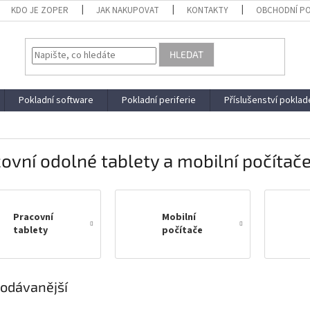
KDO JE ZOPER
JAK NAKUPOVAT
KONTAKTY
OBCHODNÍ P
HLEDAT
Pokladní software
Pokladní periferie
Příslušenství poklad
ovní odolné tablety a mobilní počítač
Pracovní
Mobilní
tablety
počítače
odávanější