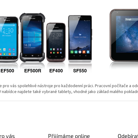
v
c
á
í
n
p
í
r
v
k
y
v
ý
p
i
s
u
 pro vás spolehlivé nástroje pro každodenní práci. Pracovní počítače a o
V nabídce najdete také vybrané tablety, vhodné jako základ malého poklad
ro vás
Přijímáme online
Odebíra