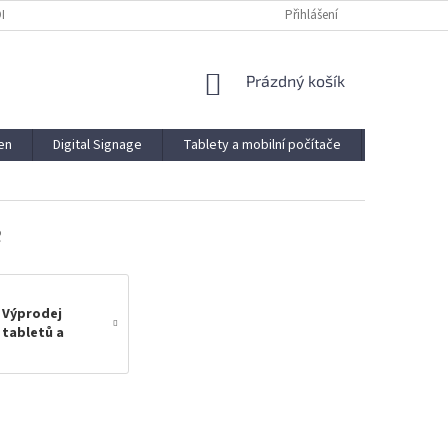
ODMÍNKY
PODMÍNKY OCHRANY OSOBNÍCH ÚDAJŮ
Přihlášení
NÁKUPNÍ
Prázdný košík
KOŠÍK
en
Digital Signage
Tablety a mobilní počítače
Novinky
e
Výprodej
tabletů a
počítačů