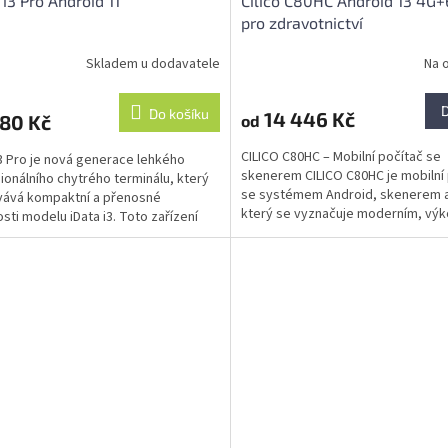
 i3 Pro Android 11
Cilico C80HC Android 13 4G
pro zdravotnictví
Skladem u dodavatele
Na 
Do košíku
14 446 Kč
480 Kč
od
CILICO C80HC – Mobilní počítač se
i3 Pro je nová generace lehkého
skenerem CILICO C80HC je mobilní
ionálního chytrého terminálu, který
se systémem Android, skenerem a
vává kompaktní a přenosné
který se vyznačuje moderním, vý
osti modelu iData i3. Toto zařízení
originálním a...
je pracovníkům...