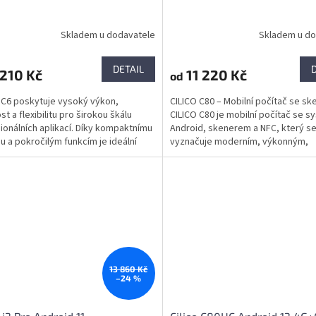
Skladem u dodavatele
Skladem u do
DETAIL
210 Kč
11 220 Kč
od
 C6 poskytuje vysoký výkon,
CILICO C80 – Mobilní počítač se s
t a flexibilitu pro širokou škálu
CILICO C80 je mobilní počítač se 
ionálních aplikací. Díky kompaktnímu
Android, skenerem a NFC, který s
u a pokročilým funkcím je ideální
vyznačuje moderním, výkonným,
 pro podniky...
originálním a profesionálním...
13 860 Kč
–24 %