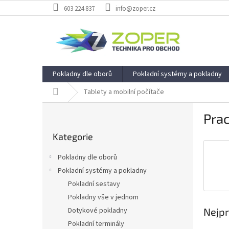
Přejít
603 224 837
info@zoper.cz
na
obsah
Pokladny dle oborů
Pokladní systémy a pokladny
Domů
Tablety a mobilní počítače
P
Prac
o
Přeskočit
s
Kategorie
kategorie
t
r
Pokladny dle oborů
a
Pokladní systémy a pokladny
n
Pokladní sestavy
n
í
Pokladny vše v jednom
p
Nejpr
Dotykové pokladny
a
Pokladní terminály