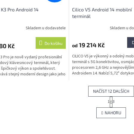
 K3 Pro Android 14
Cilico V5 Android 14 mobilní
terminál
Skladem u dodavatele
Skladem u do
Do košíku
19 214 Kč
80 Kč
od
CILICO V5 je výkonný a odolný mobi
K3 Pro je nově vydaný profesionální
terminál s 5G konektivitou, osmij
dový klávesnicový terminál, který
procesorem 2,6 GHz a nejnovější
í špičkový výkon a spolehlivost.
Androidem 14. Nabízí 5,72" dotyko
ává stejný moderní design jako jeho
displej s vysokou citlivostí,...
ozí...
NAČÍST 12 DALŠÍCH
S
1
3
O
t
r
v
NAHORU
á
l
n
á
k
d
o
a