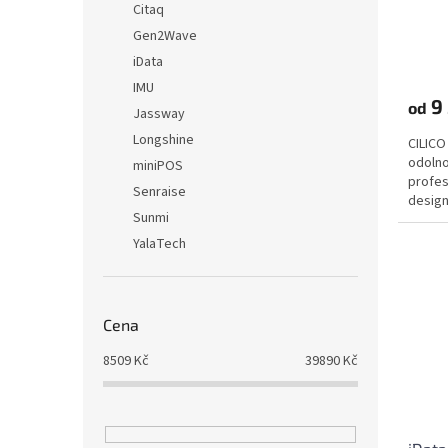
Citaq
t
ů
Gen2Wave
iData
IMU
9 
od
Jassway
Longshine
CILICO
odolnos
miniPOS
profes
Senraise
design
Sunmi
volbou
YalaTech
Cena
8509
Kč
39890
Kč