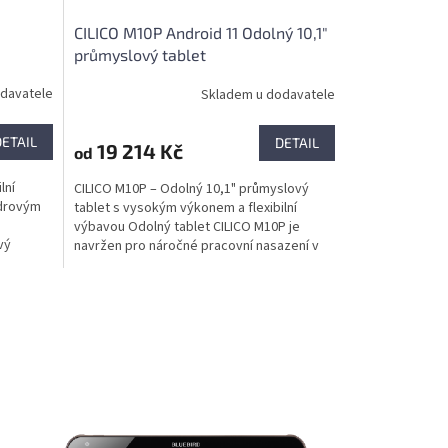
CILICO M10P Android 11 Odolný 10,1"
průmyslový tablet
davatele
Skladem u dodavatele
DETAIL
DETAIL
19 214 Kč
od
lní
CILICO M10P – Odolný 10,1" průmyslový
ádrovým
tablet s vysokým výkonem a flexibilní
m
výbavou Odolný tablet CILICO M10P je
vý
navržen pro náročné pracovní nasazení v
terénu i v průmyslových...