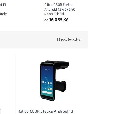
d 13
Cilico C80R čtečka
Android 13 4G+64G
atele
Na objednání
16 035 Kč
od
35
položek celkem
G
Cilico C80R čtečka Android 13