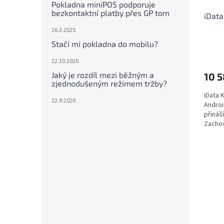
Pokladna miniPOS podporuje
bezkontaktní platby přes GP tom
iData
26.3.2025
Stačí mi pokladna do mobilu?
22.10.2020
Jaký je rozdíl mezi běžným a
10 5
zjednodušeným režimem tržby?
iData 
22.9.2020
Androi
přináš
Zachov
předch