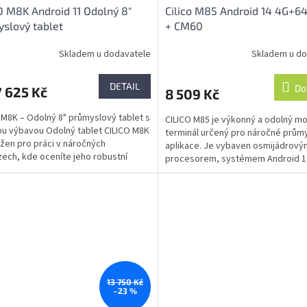
O M8K Android 11 Odolný 8"
Cilico M85 Android 14 4G+6
slový tablet
+ CM60
Skladem u dodavatele
Skladem u do
DETAIL
Do
 625 Kč
8 509 Kč
 M8K – Odolný 8" průmyslový tablet s
CILICO M85 je výkonný a odolný mo
u výbavou Odolný tablet CILICO M8K
terminál určený pro náročné prům
ržen pro práci v náročných
aplikace. Je vybaven osmijádrový
ech, kde oceníte jeho robustní
procesorem, systémem Android 1
kci, velký 8"...
podporuje 2G/3G/4G, Wi-Fi i...
13 750 Kč
–23 %