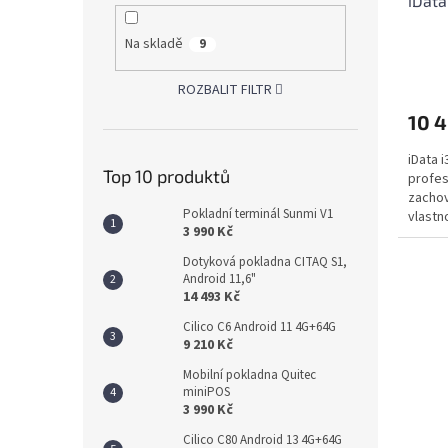
iData
Na skladě
9
ROZBALIT FILTR
10 
iData 
Top 10 produktů
profes
zacho
Pokladní terminál Sunmi V1
vlastn
3 990 Kč
umožňu
Dotyková pokladna CITAQ S1,
Android 11,6"
14 493 Kč
Cilico C6 Android 11 4G+64G
9 210 Kč
Mobilní pokladna Quitec
miniPOS
3 990 Kč
Cilico C80 Android 13 4G+64G