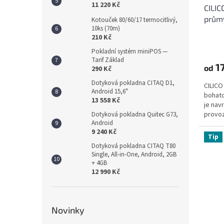
11 220 Kč
CILIC
průmy
Kotouček 80/60/17 termocitlivý,
10ks (70m)
210 Kč
Pokladní systém miniPOS —
Tarif Základ
17
od
290 Kč
Dotyková pokladna CITAQ D1,
CILICO
Android 15,6"
bohato
13 558 Kč
je nav
provoz
Dotyková pokladna Quitec G73,
Android
konstru
9 240 Kč
Tip
Dotyková pokladna CITAQ T80
Single, All-in-One, Android, 2GB
+ 4GB
12 990 Kč
Novinky