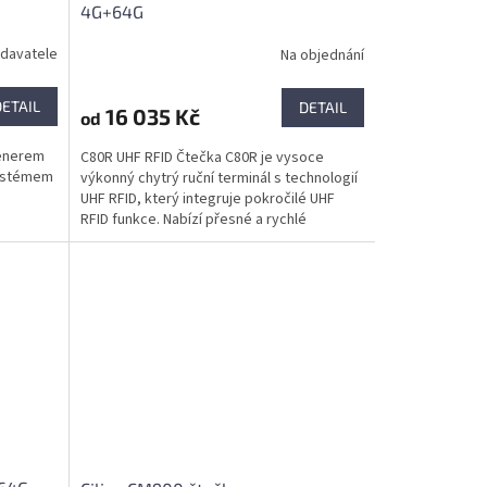
4G+64G
davatele
Na objednání
DETAIL
DETAIL
16 035 Kč
od
kenerem
C80R UHF RFID Čtečka C80R je vysoce
systémem
výkonný chytrý ruční terminál s technologií
e
UHF RFID, který integruje pokročilé UHF
RFID funkce. Nabízí přesné a rychlé
získávání dat,...