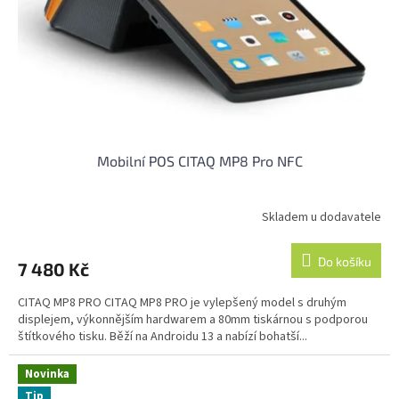
o
d
u
k
t
ů
Mobilní POS CITAQ MP8 Pro NFC
Skladem u dodavatele
Do košíku
7 480 Kč
CITAQ MP8 PRO CITAQ MP8 PRO je vylepšený model s druhým
displejem, výkonnějším hardwarem a 80mm tiskárnou s podporou
štítkového tisku. Běží na Androidu 13 a nabízí bohatší...
Novinka
Tip