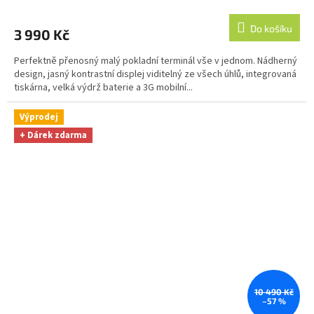
hodnocení
produktu
Do košíku
3 990 Kč
je
3,4
Perfektně přenosný malý pokladní terminál vše v jednom. Nádherný
z
design, jasný kontrastní displej viditelný ze všech úhlů, integrovaná
5
tiskárna, velká výdrž baterie a 3G mobilní...
hvězdiček.
Výprodej
+ Dárek zdarma
10 490 Kč
–57 %