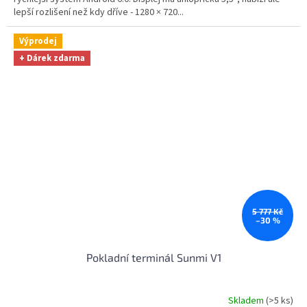
lepší rozlišení než kdy dříve - 1280 × 720...
Výprodej
+ Dárek zdarma
5 777 Kč
–30 %
Pokladní terminál Sunmi V1
Skladem
(>5 ks)
Průměrné