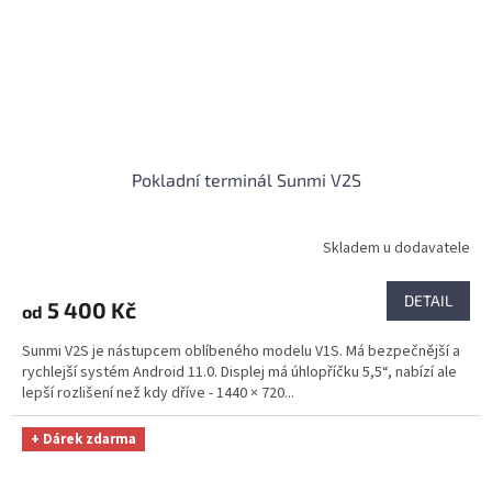
Pokladní terminál Sunmi V2S
Skladem u dodavatele
DETAIL
5 400 Kč
od
Sunmi V2S je nástupcem oblíbeného modelu V1S. Má bezpečnější a
rychlejší systém Android 11.0. Displej má úhlopříčku 5,5“, nabízí ale
lepší rozlišení než kdy dříve - 1440 × 720...
+ Dárek zdarma