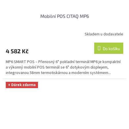
Mobilní POS CITAQ MP6
Skladem u dodavatele
Do košíku
4 582 Kč
MP6 SMART POS – Přenosný 6" pokladní terminál MP6 je kompaktní
a výkonný mobilní POS terminál se 6" dotykovým displejem,
integrovanou 58mm termotiskárnou a moderním systémem...
+ Dárek zdarma