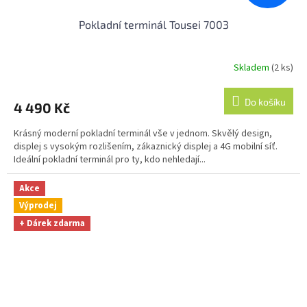
Pokladní terminál Tousei 7003
Skladem
(2 ks)
Průměrné
hodnocení
produktu
Do košíku
4 490 Kč
je
3,7
Krásný moderní pokladní terminál vše v jednom. Skvělý design,
z
displej s vysokým rozlišením, zákaznický displej a 4G mobilní síť.
5
Ideální pokladní terminál pro ty, kdo nehledají...
hvězdiček.
Akce
Výprodej
+ Dárek zdarma