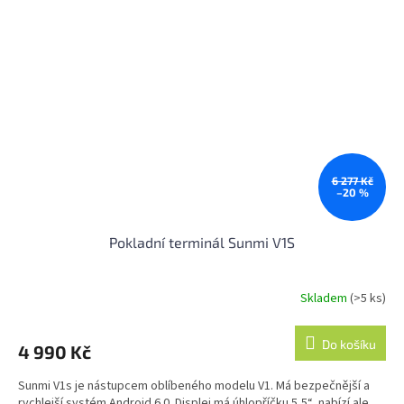
6 277 Kč
–20 %
Pokladní terminál Sunmi V1S
Skladem
(>5 ks)
Do košíku
4 990 Kč
Sunmi V1s je nástupcem oblíbeného modelu V1. Má bezpečnější a
rychlejší systém Android 6.0. Displej má úhlopříčku 5,5“, nabízí ale