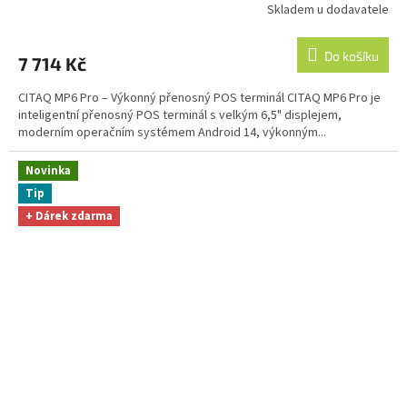
Skladem u dodavatele
Do košíku
7 714 Kč
CITAQ MP6 Pro – Výkonný přenosný POS terminál CITAQ MP6 Pro je
inteligentní přenosný POS terminál s velkým 6,5" displejem,
moderním operačním systémem Android 14, výkonným...
Novinka
Tip
+ Dárek zdarma