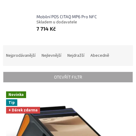
Mobilní POS CITAQ MP6 Pro NFC
Skladem u dodavatele
7 714 Kč
Ř
a
Nejprodávanější
Nejlevnější
Nejdražší
Abecedně
z
e
n
OTEVŘÍT FILTR
í
p
V
r
Novinka
ý
o
Tip
p
d
+ Dárek zdarma
i
u
s
k
p
t
r
ů