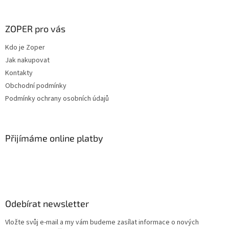
á
á
d
p
a
a
ZOPER pro vás
c
t
í
Kdo je Zoper
í
p
Jak nakupovat
r
v
Kontakty
k
Obchodní podmínky
y
Podmínky ochrany osobních údajů
v
ý
p
i
Přijímáme online platby
s
u
Odebírat newsletter
Vložte svůj e-mail a my vám budeme zasílat informace o nových