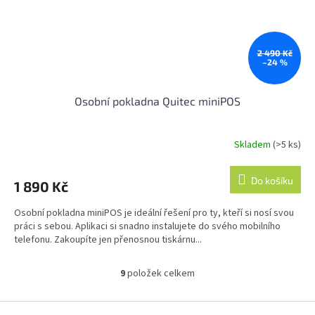
2 490 Kč
–24 %
Osobní pokladna Quitec miniPOS
Skladem
(>5 ks)
Průměrné
hodnocení
produktu
Do košíku
1 890 Kč
je
4,2
Osobní pokladna miniPOS je ideální řešení pro ty, kteří si nosí svou
z
práci s sebou. Aplikaci si snadno instalujete do svého mobilního
5
telefonu. Zakoupíte jen přenosnou tiskárnu...
hvězdiček.
9
položek celkem
O
v
l
Z