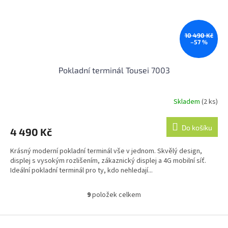
10 490 Kč
–57 %
Pokladní terminál Tousei 7003
Skladem
(2 ks)
Průměrné
hodnocení
produktu
Do košíku
4 490 Kč
je
3,7
Krásný moderní pokladní terminál vše v jednom. Skvělý design,
z
displej s vysokým rozlišením, zákaznický displej a 4G mobilní síť.
5
Ideální pokladní terminál pro ty, kdo nehledají...
hvězdiček.
9
položek celkem
O
v
l
Z
á