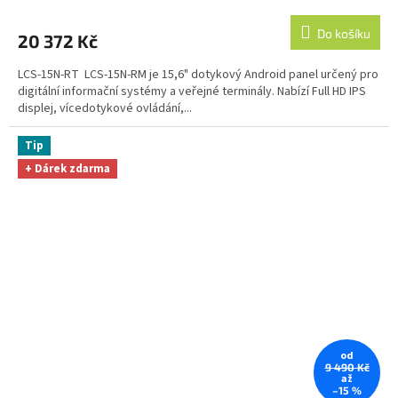
Do košíku
20 372 Kč
LCS-15N-RT LCS-15N-RM je 15,6" dotykový Android panel určený pro
digitální informační systémy a veřejné terminály. Nabízí Full HD IPS
displej, vícedotykové ovládání,...
Tip
+ Dárek zdarma
od
9 490 Kč
až
–15 %