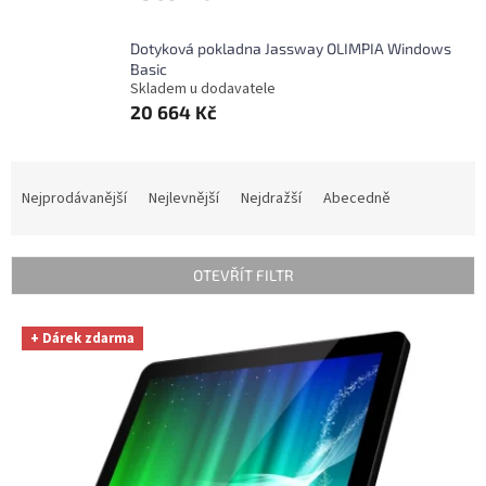
Dotyková pokladna Jassway OLIMPIA Windows
Basic
Skladem u dodavatele
20 664 Kč
Ř
a
Nejprodávanější
Nejlevnější
Nejdražší
Abecedně
z
e
n
OTEVŘÍT FILTR
í
p
V
r
+ Dárek zdarma
ý
o
p
d
i
u
s
k
p
t
r
ů