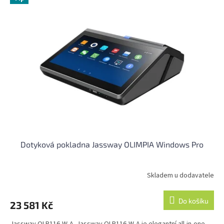
Dotyková pokladna Jassway OLIMPIA Windows Pro
Skladem u dodavatele
Do košíku
23 581 Kč
Jassway OLP116-W-A Jassway OLP116-W-A je elegantní all-in-one