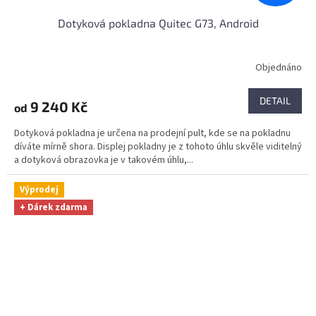
Dotyková pokladna Quitec G73, Android
Objednáno
Průměrné
hodnocení
produktu
DETAIL
9 240 Kč
od
je
4,0
Dotyková pokladna je určena na prodejní pult, kde se na pokladnu
z
díváte mírně shora. Displej pokladny je z tohoto úhlu skvěle viditelný
5
a dotyková obrazovka je v takovém úhlu,...
hvězdiček.
Výprodej
+ Dárek zdarma