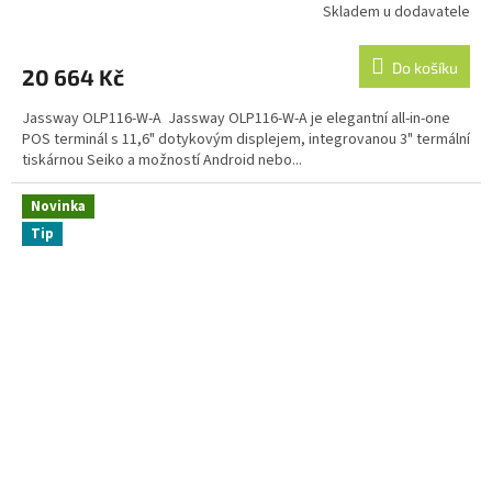
Skladem u dodavatele
Do košíku
20 664 Kč
Jassway OLP116-W-A Jassway OLP116-W-A je elegantní all-in-one
POS terminál s 11,6" dotykovým displejem, integrovanou 3" termální
tiskárnou Seiko a možností Android nebo...
Novinka
Tip