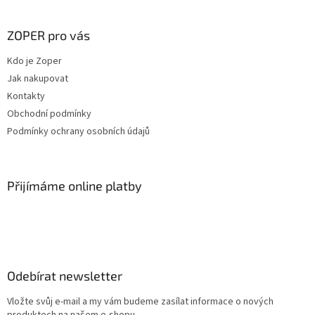
á
d
p
a
a
ZOPER pro vás
c
t
í
Kdo je Zoper
í
p
Jak nakupovat
r
v
Kontakty
k
Obchodní podmínky
y
Podmínky ochrany osobních údajů
v
ý
p
i
Přijímáme online platby
s
u
Odebírat newsletter
Vložte svůj e-mail a my vám budeme zasílat informace o nových
produktech na našem e-shopu.