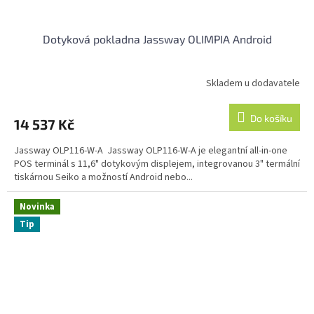
Dotyková pokladna Jassway OLIMPIA Android
Skladem u dodavatele
Do košíku
14 537 Kč
Jassway OLP116-W-A Jassway OLP116-W-A je elegantní all-in-one
POS terminál s 11,6" dotykovým displejem, integrovanou 3" termální
tiskárnou Seiko a možností Android nebo...
Novinka
Tip