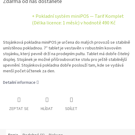
Zdarma od nás dostanete
+ Pokladní systém miniPOS — Tarif Komplet
(Délka licence: 1 měsíc)
v hodnotě 490 Kč
Stojánková pokladna miniPOS je určena do malých provozů se stabilně
umístěnou pokladnou. 7″ tablet je vestavěn v robustním kovovém
stojánku, který pevně drží na prodejním pultu. Tablet má dobře čitelný
displej. Stojánek je možné přišroubovat ke stolu pro ještě stabilnější
upevnění. Stojánková pokladna dobře poslouží tam, kde se vydává
menší počet účtenek za den.
Detailní informace
ZEPTAT SE
HLÍDAT
SDÍLET