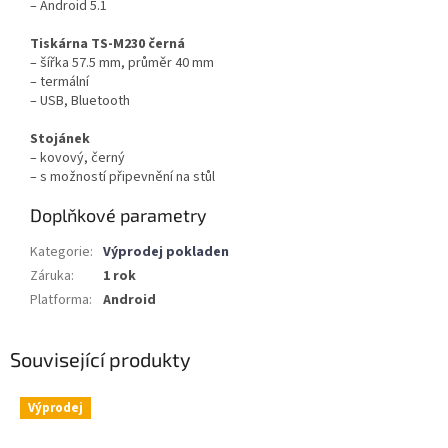
– Android 5.1
Tiskárna TS-M230 černá
– šířka 57.5 mm, průměr 40 mm
– termální
– USB, Bluetooth
Stojánek
– kovový, černý
– s možností připevnění na stůl
Doplňkové parametry
Kategorie
:
Výprodej pokladen
Záruka
:
1 rok
Platforma
:
Android
Související produkty
Výprodej