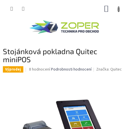
Přejít
NÁKUP
na
obsah
KOŠÍK
Stojánková pokladna Quitec
miniPOS
Průměrné
8 hodnocení
Podrobnosti hodnocení
Značka:
Quitec
Výprodej
hodnocení
produktu
je
3,1
z
5
hvězdiček.