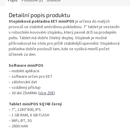
Popis
Podobné (1)
Diskuze
Detailní popis produktu
Stojánková pokladna EET miniPOS
je určena do malých
provozů se stabilně umístěnou pokladnou. 7″ tablet je vestavěn
v robustním kovovém stojánku, který pevně drží na prodejním
pultu. Tablet má dobře čitelný displej. Stojánek je možné
přišroubovat ke stolu pro ještě stabilnější upevnění. Stojánková
pokladna dobře poslouží tam, kde se vydává menší počet
účtenek za den.
Software miniPOS
– mobilní aplikace
– software určen pro EET
– zálohování dat
– vzdálený přístup
– 30 dní ZDARMA (
více ZDE
)
Tablet miniPOS SQ743 černý
– 7″, 1280*800, IPS
– 1 GB RAM, 8 GB FLASH
– WiFi, BT, 3G
– 2600 mAh