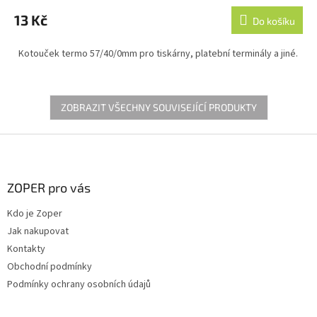
hodnocení
produktu
13 Kč
Do košíku
je
5,0
Kotouček termo 57/40/0mm pro tiskárny, platební terminály a jiné.
z
5
hvězdiček.
ZOBRAZIT VŠECHNY SOUVISEJÍCÍ PRODUKTY
Z
á
p
a
ZOPER pro vás
t
Kdo je Zoper
í
Jak nakupovat
Kontakty
Obchodní podmínky
Podmínky ochrany osobních údajů