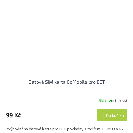
Datová SIM karta GoMobile pro EET
Skladem
(>5 ks)
Průměrné
hodnocení
produktu
99 Kč
Do košíku
je
4,0
Zvýhodněná datová karta pro EET pokladny s tarifem 300MB za 65
z