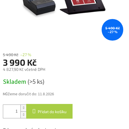
5 490 Kč
–27 %
5 490 Kč
–27 %
3 990 Kč
4 827,90 Kč včetně DPH
Měrná
Skladem
(>5 ks)
cena:
Můžeme doručit do:
11.8.2026
Přidat do košíku