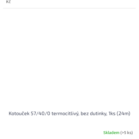
Kč
5
hvězdiček.
Kotouček 57/40/0 termocitlivý, bez dutinky, 1ks (24m)
Skladem
(>5 ks)
Průměrné