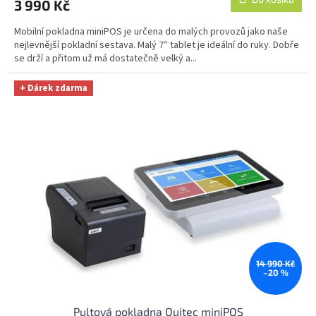
3 990 Kč
je
3,6
Mobilní pokladna miniPOS je určena do malých provozů jako naše
z
nejlevnější pokladní sestava. Malý 7″ tablet je ideální do ruky. Dobře
5
se drží a přitom už má dostatečně velký a...
hvězdiček.
+ Dárek zdarma
14 990 Kč
–20 %
Pultová pokladna Quitec miniPOS