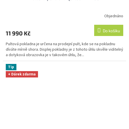
Objednáno
Průměrné
hodnocení
produktu
Do košíku
11 990 Kč
je
5,0
Pultová pokladna je určena na prodejní pult, kde se na pokladnu
z
díváte mírně shora. Displej pokladny je z tohoto úhlu skvěle viditelný
5
a dotyková obrazovka je v takovém úhlu, že...
hvězdiček.
Tip
+ Dárek zdarma