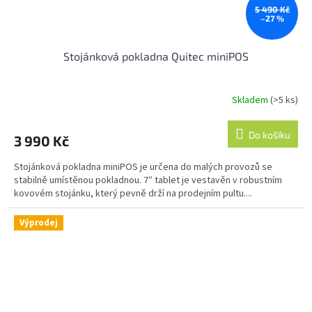
5 490 Kč
–27 %
Stojánková pokladna Quitec miniPOS
Skladem
(>5 ks)
Průměrné
hodnocení
produktu
Do košíku
3 990 Kč
je
3,1
Stojánková pokladna miniPOS je určena do malých provozů se
z
stabilně umístěnou pokladnou. 7″ tablet je vestavěn v robustním
5
kovovém stojánku, který pevně drží na prodejním pultu....
hvězdiček.
Výprodej