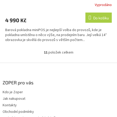
Vyprodáno
Průměrné
hodnocení
produktu
Do košíku
4 990 Kč
je
3,7
Barová pokladna miniPOS je nejlepší volba do provozů, kde je
z
pokladna umístěna o něco výše, na prodejním baru. Její velká 14″
5
obrazovka je skvělá do provozů s větším počtem...
hvězdiček.
11
položek celkem
O
v
l
Z
á
á
d
p
a
a
ZOPER pro vás
c
t
í
Kdo je Zoper
í
p
Jak nakupovat
r
v
Kontakty
k
Obchodní podmínky
y