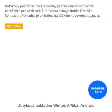
2,0
Dotykový počítač IZP023 je odolný profesionální počítač do
z
náročných provozů. Velká 15″ obrazovka je dobře čitelná a
5
kontrastní. Pokladna je umístěna na těžkém kovovém stojanu a...
hvězdiček.
Výprodej
19 990 Kč
–50 %
Dotyková pokladna Wintec AP662, Android