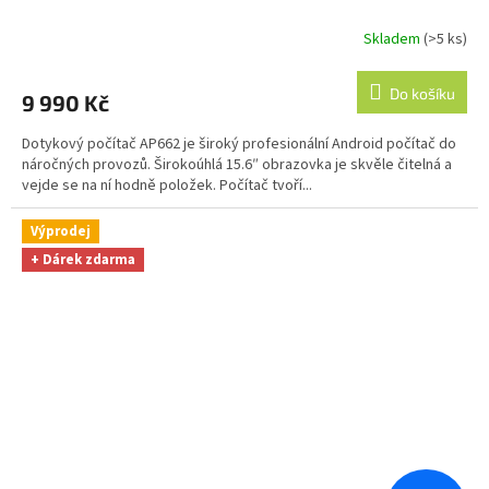
Skladem
(>5 ks)
Průměrné
hodnocení
produktu
Do košíku
9 990 Kč
je
5,0
Dotykový počítač AP662 je široký profesionální Android počítač do
z
náročných provozů. Širokoúhlá 15.6″ obrazovka je skvěle čitelná a
5
vejde se na ní hodně položek. Počítač tvoří...
hvězdiček.
Výprodej
+ Dárek zdarma