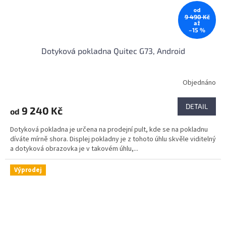
od
9 490 Kč
až
–15 %
Dotyková pokladna Quitec G73, Android
Objednáno
Průměrné
hodnocení
produktu
DETAIL
9 240 Kč
od
je
4,0
Dotyková pokladna je určena na prodejní pult, kde se na pokladnu
z
díváte mírně shora. Displej pokladny je z tohoto úhlu skvěle viditelný
5
a dotyková obrazovka je v takovém úhlu,...
hvězdiček.
Výprodej