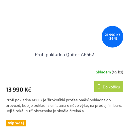
21 990 Kč
–36 %
Profi pokladna Quitec AP662
Skladem
(>5 ks)
Průměrné
hodnocení
produktu
Do košíku
13 990 Kč
je
4,5
Profi pokladna AP662 je širokoúhlá profesionální pokladna do
z
provozů, kde je pokladna umístěna o něco výše, na prodejním baru.
5
Její široká 15.6″ obrazovka je skvěle čitelná a...
hvězdiček.
Výprodej