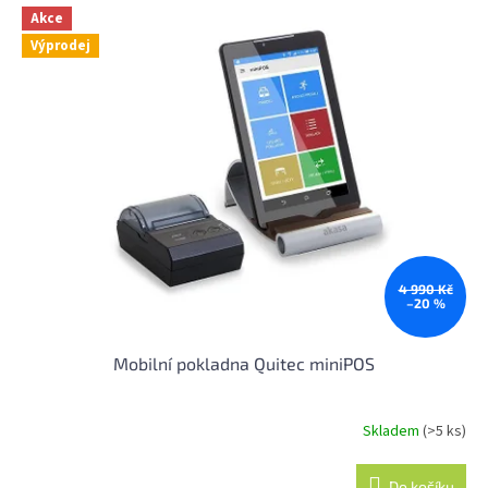
hvězdiček.
Akce
Výprodej
4 990 Kč
–20 %
Mobilní pokladna Quitec miniPOS
Skladem
(>5 ks)
Průměrné
hodnocení
produktu
Do košíku