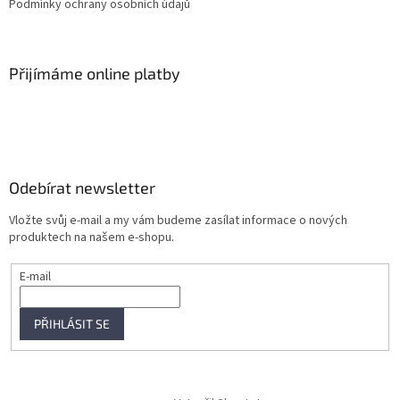
Podmínky ochrany osobních údajů
v
ý
p
i
Přijímáme online platby
s
u
Odebírat newsletter
Vložte svůj e-mail a my vám budeme zasílat informace o nových
produktech na našem e-shopu.
E-mail
PŘIHLÁSIT SE