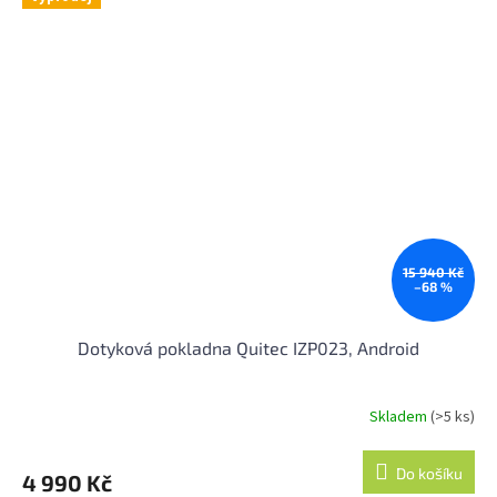
15 940 Kč
–68 %
Dotyková pokladna Quitec IZP023, Android
Skladem
(>5 ks)
Průměrné
hodnocení
produktu
Do košíku
4 990 Kč
je