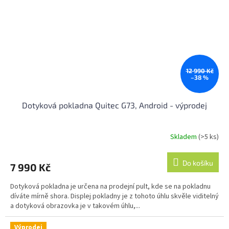
12 990 Kč
–38 %
Dotyková pokladna Quitec G73, Android - výprodej
Skladem
(>5 ks)
Do košíku
7 990 Kč
Dotyková pokladna je určena na prodejní pult, kde se na pokladnu
díváte mírně shora. Displej pokladny je z tohoto úhlu skvěle viditelný
a dotyková obrazovka je v takovém úhlu,...
Výprodej