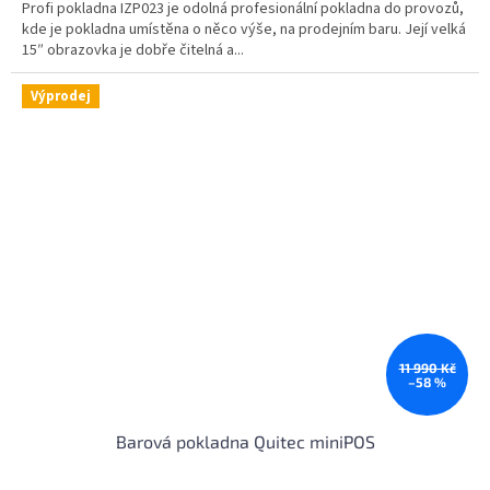
Profi pokladna IZP023 je odolná profesionální pokladna do provozů,
z
kde je pokladna umístěna o něco výše, na prodejním baru. Její velká
5
15″ obrazovka je dobře čitelná a...
hvězdiček.
Výprodej
11 990 Kč
–58 %
Barová pokladna Quitec miniPOS