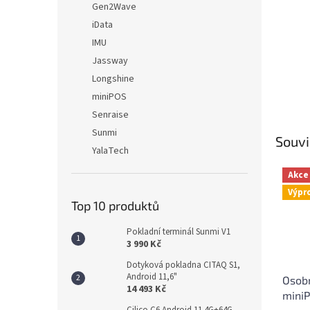
Gen2Wave
iData
IMU
Jassway
Longshine
miniPOS
Senraise
Sunmi
Souvi
YalaTech
Akce
Výpr
Top 10 produktů
Pokladní terminál Sunmi V1
3 990 Kč
Dotyková pokladna CITAQ S1,
Android 11,6"
Osobn
14 493 Kč
mini