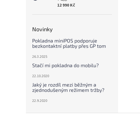
12 990 Kč
Novinky
Pokladna miniPOS podporuje
bezkontaktní platby přes GP tom
26.3.2025
Stačí mi pokladna do mobilu?
22.10.2020
Jaký je rozdíl mezi běžným a
zjednodušeným režimem tržby?
22.9.2020
Z
á
p
a