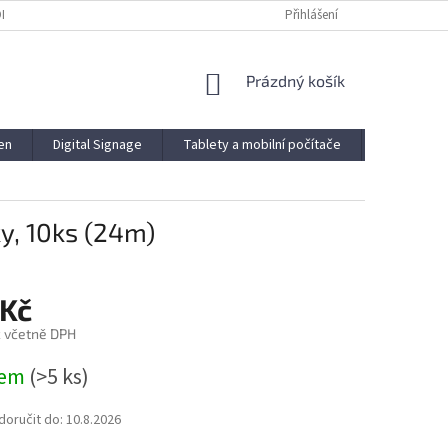
ODMÍNKY
PODMÍNKY OCHRANY OSOBNÍCH ÚDAJŮ
Přihlášení
NÁKUPNÍ
Prázdný košík
KOŠÍK
en
Digital Signage
Tablety a mobilní počítače
Novinky
y, 10ks (24m)
 Kč
č včetně DPH
dem
(>5 ks)
oručit do:
10.8.2026