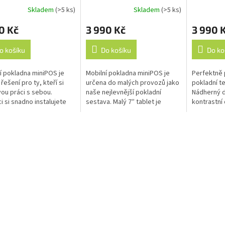
Skladem
(>5 ks)
Skladem
(>5 ks)
rné
Průměrné
Průměrné
cení
hodnocení
hodnocení
0 Kč
3 990 Kč
3 990 
ktu
produktu
produktu
je
je
3,6
3,4
o košíku
Do košíku
Do ko
z
z
5
5
 pokladna miniPOS je
Mobilní pokladna miniPOS je
Perfektně 
ček.
hvězdiček.
hvězdiček.
 řešení pro ty, kteří si
určena do malých provozů jako
pokladní t
vou práci s sebou.
naše nejlevnější pokladní
Nádherný d
ci si snadno instalujete
sestava. Malý 7″ tablet je
kontrastní 
ho mobilního telefonu.
ideální do ruky. Dobře se drží a
všech úhlů
íte jen přenosnou
přitom už má dostatečně velký
tiskárna, v
u...
a...
3G mobilní..