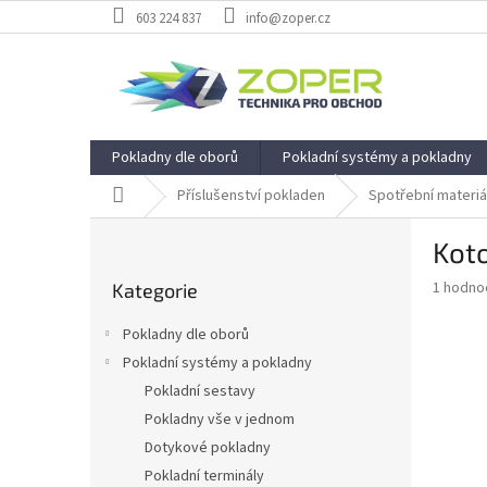
Přejít
603 224 837
info@zoper.cz
na
obsah
Pokladny dle oborů
Pokladní systémy a pokladny
Domů
Příslušenství pokladen
Spotřební materiá
P
Koto
o
Přeskočit
s
Průměr
1 hodno
Kategorie
kategorie
t
hodnoce
r
produkt
Pokladny dle oborů
a
je
Pokladní systémy a pokladny
5,0
n
z
Pokladní sestavy
n
5
í
Pokladny vše v jednom
hvězdič
p
Dotykové pokladny
a
Pokladní terminály