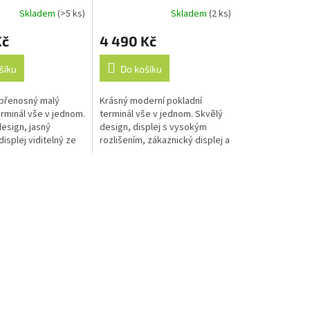
Skladem
(>5 ks)
Skladem
(2 ks)
Průměrné
hodnocení
Kč
4 490 Kč
produktu
je
3,7
šíku
Do košíku
z
5
přenosný malý
Krásný moderní pokladní
hvězdiček.
erminál vše v jednom.
terminál vše v jednom. Skvělý
esign, jasný
design, displej s vysokým
displej viditelný ze
rozlišením, zákaznický displej a
, integrovaná
4G mobilní síť. Ideální pokladní
elká výdrž baterie a
terminál pro ty, kdo nehledají...
.