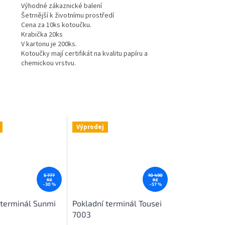
Výhodné zákaznické balení
Šetrnější k životnímu prostředí
Cena za 10ks kotoučku.
Krabička 20ks
V kartonu je 200ks.
Kotoučky mají certifikát na kvalitu papíru a
chemickou vrstvu.
Výprodej
5 777
10 490
Kč
Kč
–30 %
–57 %
 terminál Sunmi
Pokladní terminál Tousei
7003