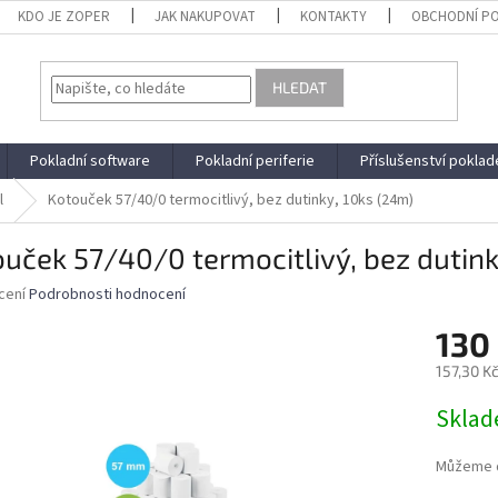
KDO JE ZOPER
JAK NAKUPOVAT
KONTAKTY
OBCHODNÍ P
HLEDAT
Pokladní software
Pokladní periferie
Příslušenství poklad
l
Kotouček 57/40/0 termocitlivý, bez dutinky, 10ks (24m)
uček 57/40/0 termocitlivý, bez dutink
né
cení
Podrobnosti hodnocení
ní
130
u
157,30 K
Měrná
Skla
cena:
ek.
Můžeme d