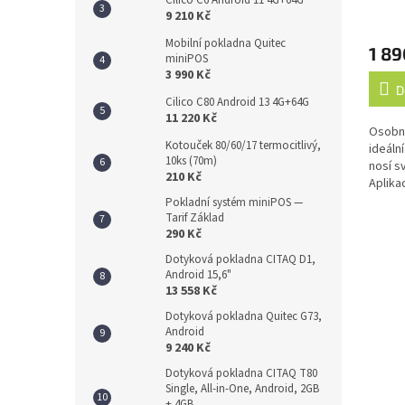
Cilico C6 Android 11 4G+64G
9 210 Kč
Průmě
hodno
Mobilní pokladna Quitec
1 89
produ
miniPOS
je
3 990 Kč
4,2
D
Cilico C80 Android 13 4G+64G
z
11 220 Kč
5
Osobní
hvězdi
Kotouček 80/60/17 termocitlivý,
ideální
10ks (70m)
nosí s
210 Kč
Aplika
do své
Pokladní systém miniPOS —
Zakoup
Tarif Základ
290 Kč
tiskárn
Dotyková pokladna CITAQ D1,
Android 15,6"
13 558 Kč
Dotyková pokladna Quitec G73,
Android
9 240 Kč
Dotyková pokladna CITAQ T80
Single, All-in-One, Android, 2GB
+ 4GB