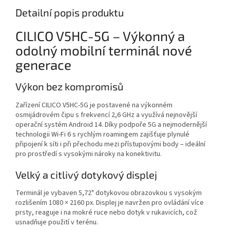
Detailní popis produktu
CILICO V5HC-5G – Výkonný a
odolný mobilní terminál nové
generace
Výkon bez kompromisů
Zařízení CILICO V5HC-5G je postavené na výkonném
osmijádrovém čipu s frekvencí 2,6 GHz a využívá nejnovější
operační systém Android 14. Díky podpoře 5G a nejmodernější
technologii Wi-Fi 6 s rychlým roamingem zajišťuje plynulé
připojení k síti i při přechodu mezi přístupovými body – ideální
pro prostředí s vysokými nároky na konektivitu.
Velký a citlivý dotykový displej
Terminál je vybaven 5,72" dotykovou obrazovkou s vysokým
rozlišením 1080 × 2160 px. Displej je navržen pro ovládání více
prsty, reaguje i na mokré ruce nebo dotyk v rukavicích, což
usnadňuje použití v terénu.