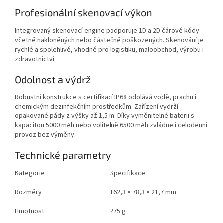
Profesionální skenovací výkon
Integrovaný skenovací engine podporuje 1D a 2D čárové kódy –
včetně nakloněných nebo částečně poškozených. Skenování je
rychlé a spolehlivé, vhodné pro logistiku, maloobchod, výrobu i
zdravotnictví.
Odolnost a výdrž
Robustní konstrukce s certifikací IP68 odolává vodě, prachu i
chemickým dezinfekčním prostředkům. Zařízení vydrží
opakované pády z výšky až 1,5 m. Díky vyměnitelné baterii s
kapacitou 5000 mAh nebo volitelně 6500 mAh zvládne i celodenní
provoz bez výměny.
Technické parametry
Kategorie
Specifikace
Rozměry
162,3 × 78,3 × 21,7 mm
Hmotnost
275 g