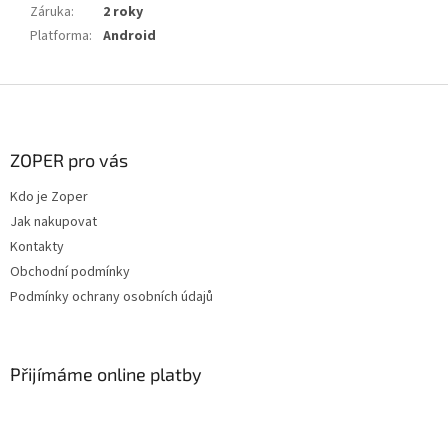
Záruka
:
2 roky
Platforma
:
Android
Z
á
p
a
ZOPER pro vás
t
Kdo je Zoper
í
Jak nakupovat
Kontakty
Obchodní podmínky
Podmínky ochrany osobních údajů
Přijímáme online platby