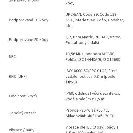
Skenovací modul
kódy
UPC/EAN, Code 39, Code 128,
Podporované 1D kódy
GS1, Interleaved 2 of 5, Codabar,
atd.
QR, Data Matrix, PDF417, Aztec,
Podporované 2D kódy
Postal kódy a další
13,56 MHz, podpora MIFARE,
NFC
FeliCa, ISO14443A/B, ISO15693
ISO18000-6C/EPC C1G2, čtecí
RFID (UHF)
vzdálenost cca 0,8 m (podle
štítku)
IP68, odolnost vůči dezinfekci,
Odolnost (krytí)
vodě a pádům z 1,5 m
Provoz: -20 °C až +55 °C,
Tepelný rozsah
Skladování: -40 °C až +70 °C
Vibrace dle IEC (3 osy), pády z
Vibrace / pády
1,5 m, 200 opakování