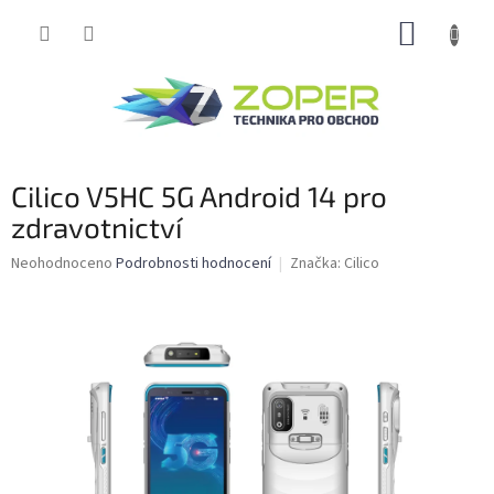
Přejít
NÁKUP
na
obsah
KOŠÍK
Cilico V5HC 5G Android 14 pro
zdravotnictví
Průměrné
Neohodnoceno
Podrobnosti hodnocení
Značka:
Cilico
hodnocení
produktu
je
0,0
z
5
hvězdiček.