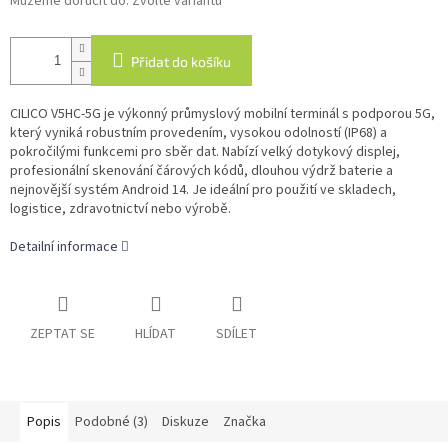
Můžeme doručit do:
Zvolte variantu
Přidat do košíku
CILICO V5HC-5G je výkonný průmyslový mobilní terminál s podporou 5G,
který vyniká robustním provedením, vysokou odolností (IP68) a
pokročilými funkcemi pro sběr dat. Nabízí velký dotykový displej,
profesionální skenování čárových kódů, dlouhou výdrž baterie a
nejnovější systém Android 14. Je ideální pro použití ve skladech,
logistice, zdravotnictví nebo výrobě.
Detailní informace
ZEPTAT SE
HLÍDAT
SDÍLET
Popis
Podobné (3)
Diskuze
Značka