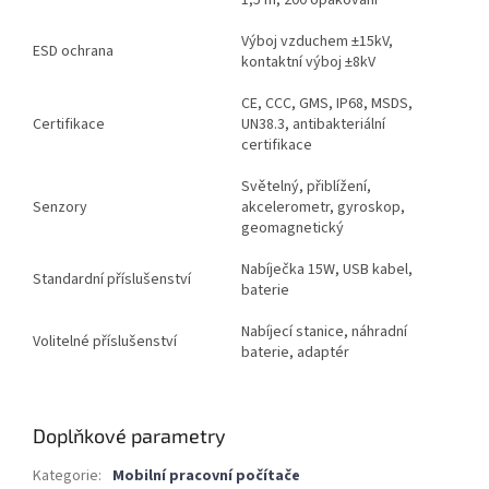
Výboj vzduchem ±15kV,
ESD ochrana
kontaktní výboj ±8kV
CE, CCC, GMS, IP68, MSDS,
Certifikace
UN38.3, antibakteriální
certifikace
Světelný, přiblížení,
Senzory
akcelerometr, gyroskop,
geomagnetický
Nabíječka 15W, USB kabel,
Standardní příslušenství
baterie
Nabíjecí stanice, náhradní
Volitelné příslušenství
baterie, adaptér
Doplňkové parametry
Kategorie
:
Mobilní pracovní počítače