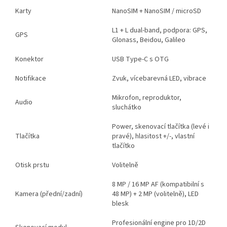
Karty
NanoSIM + NanoSIM / microSD
L1 + L dual-band, podpora: GPS,
GPS
Glonass, Beidou, Galileo
Konektor
USB Type-C s OTG
Notifikace
Zvuk, vícebarevná LED, vibrace
Mikrofon, reproduktor,
Audio
sluchátko
Power, skenovací tlačítka (levé i
Tlačítka
pravé), hlasitost +/-, vlastní
tlačítko
Otisk prstu
Volitelně
8 MP / 16 MP AF (kompatibilní s
Kamera (přední/zadní)
48 MP) + 2 MP (volitelně), LED
blesk
Profesionální engine pro 1D/2D