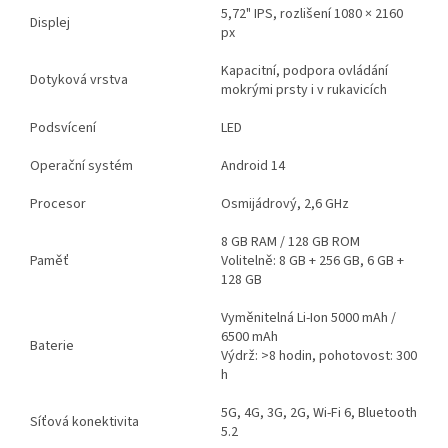
5,72" IPS, rozlišení 1080 × 2160
Displej
px
Kapacitní, podpora ovládání
Dotyková vrstva
mokrými prsty i v rukavicích
Podsvícení
LED
Operační systém
Android 14
Procesor
Osmijádrový, 2,6 GHz
8 GB RAM / 128 GB ROM
Paměť
Volitelně: 8 GB + 256 GB, 6 GB +
128 GB
Vyměnitelná Li-Ion 5000 mAh /
6500 mAh
Baterie
Výdrž: >8 hodin, pohotovost: 300
h
5G, 4G, 3G, 2G, Wi-Fi 6, Bluetooth
Síťová konektivita
5.2