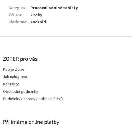
Kategorie
:
Pracovní odolné tablety
Záruka
:
2 roky
Platforma
:
Android
Z
á
p
a
ZOPER pro vás
t
Kdo je Zoper
í
Jak nakupovat
Kontakty
Obchodní podmínky
Podmínky ochrany osobních údajů
Přijímáme online platby