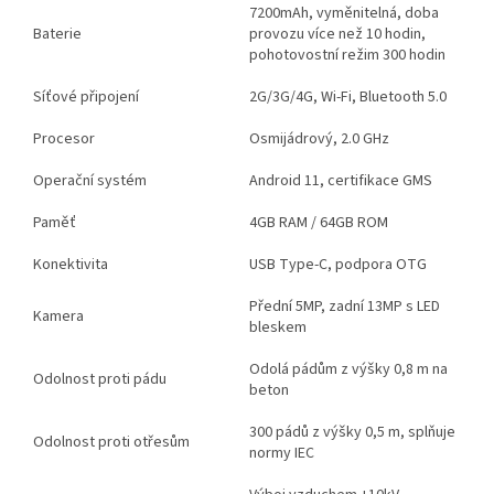
7200mAh, vyměnitelná, doba
Baterie
provozu více než 10 hodin,
pohotovostní režim 300 hodin
Síťové připojení
2G/3G/4G, Wi-Fi, Bluetooth 5.0
Procesor
Osmijádrový, 2.0 GHz
Operační systém
Android 11, certifikace GMS
Paměť
4GB RAM / 64GB ROM
Konektivita
USB Type-C, podpora OTG
Přední 5MP, zadní 13MP s LED
Kamera
bleskem
Odolá pádům z výšky 0,8 m na
Odolnost proti pádu
beton
300 pádů z výšky 0,5 m, splňuje
Odolnost proti otřesům
normy IEC