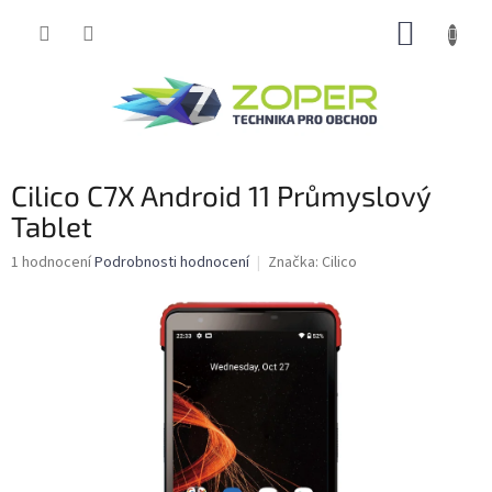
Přejít
NÁKUP
na
obsah
KOŠÍK
Cilico C7X Android 11 Průmyslový
Tablet
Průměrné
1 hodnocení
Podrobnosti hodnocení
Značka:
Cilico
hodnocení
produktu
je
5,0
z
5
hvězdiček.