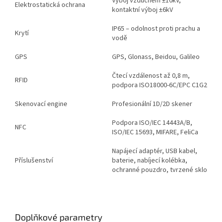
Výboj vzduchem ±10kV,
Elektrostatická ochrana
kontaktní výboj ±6kV
IP65 – odolnost proti prachu a
Krytí
vodě
GPS
GPS, Glonass, Beidou, Galileo
Čtecí vzdálenost až 0,8 m,
RFID
podpora ISO18000-6C/EPC C1G2
Skenovací engine
Profesionální 1D/2D skener
Podpora ISO/IEC 14443A/B,
NFC
ISO/IEC 15693, MIFARE, FeliCa
Napájecí adaptér, USB kabel,
Příslušenství
baterie, nabíjecí kolébka,
ochranné pouzdro, tvrzené sklo
Doplňkové parametry