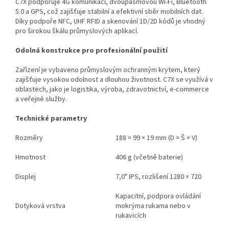
C7X podporuje 4G komunikaci, dvoupásmovou Wi-Fi, Bluetooth
5.0 a GPS, což zajišťuje stabilní a efektivní sběr mobilních dat.
Díky podpoře NFC, UHF RFID a skenování 1D/2D kódů je vhodný
pro širokou škálu průmyslových aplikací.
Odolná konstrukce pro profesionální použití
Zařízení je vybaveno průmyslovým ochranným krytem, který
zajišťuje vysokou odolnost a dlouhou životnost. C7X se využívá v
oblastech, jako je logistika, výroba, zdravotnictví, e-commerce
a veřejné služby.
Technické parametry
Rozměry
188 × 99 × 19 mm (D × Š × V)
Hmotnost
406 g (včetně baterie)
Displej
7,0" IPS, rozlišení 1280 × 720
Kapacitní, podpora ovládání
Dotyková vrstva
mokrýma rukama nebo v
rukavicích