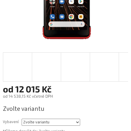
od
12 015 Kč
od
14 538,15 Kč
včetně DPH
Měrná
Zvolte variantu
cena:
Vybavení