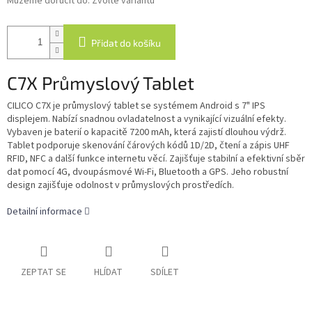
Můžeme doručit do:
Zvolte variantu
Přidat do košíku
C7X Průmyslový Tablet
CILICO C7X je průmyslový tablet se systémem Android s 7" IPS
displejem. Nabízí snadnou ovladatelnost a vynikající vizuální efekty.
Vybaven je baterií o kapacitě 7200 mAh, která zajistí dlouhou výdrž.
Tablet podporuje skenování čárových kódů 1D/2D, čtení a zápis UHF
RFID, NFC a další funkce internetu věcí. Zajišťuje stabilní a efektivní sběr
dat pomocí 4G, dvoupásmové Wi-Fi, Bluetooth a GPS. Jeho robustní
design zajišťuje odolnost v průmyslových prostředích.
Detailní informace
ZEPTAT SE
HLÍDAT
SDÍLET