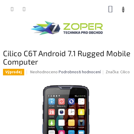
Přejít
NÁKUP
na
obsah
KOŠÍK
Cilico C6T Android 7.1 Rugged Mobile
Computer
Průměrné
Neohodnoceno
Podrobnosti hodnocení
Značka:
Cilico
Výprodej
hodnocení
produktu
je
0,0
z
5
hvězdiček.