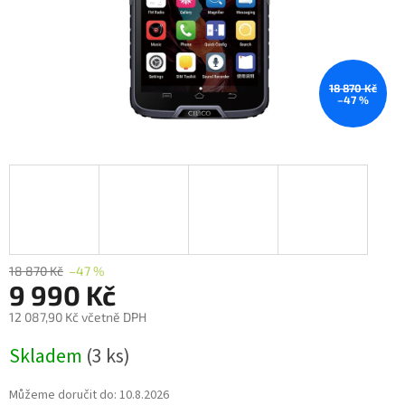
18 870 Kč
–47 %
18 870 Kč
–47 %
9 990 Kč
12 087,90 Kč včetně DPH
Měrná
Skladem
(3 ks)
cena:
Můžeme doručit do:
10.8.2026