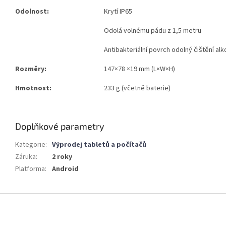
Odolnost:
Krytí IP65
Odolá volnému pádu z 1,5 metru
Antibakteriální povrch odolný čištění a
Rozměry:
147×78 ×19 mm (L×W×H)
Hmotnost:
233 g (včetně baterie)
Doplňkové parametry
Kategorie
:
Výprodej tabletů a počítačů
Záruka
:
2 roky
Platforma
:
Android
Z
á
p