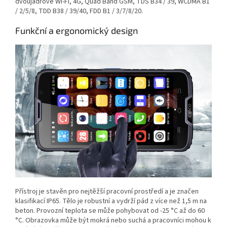
dvoujádrové Wi-Fi,
4G, Quad Band GSM, TDS B34 / 39, WCDMA B1
/ 2/5/8, TDD B38 / 39/40, FDD B1 / 3/7/8/20.
Funkční a ergonomický design
Přístroj je stavěn pro nejtěžší pracovní prostředí a je značen
klasifikací IP65
.
Tělo je robustní a vydrží pád z více než 1,5 m na
beton.
Provozní teplota se může pohybovat od -25 °C až do 60
°C. Obrazovka může být mokrá nebo suchá a pracovníci mohou k