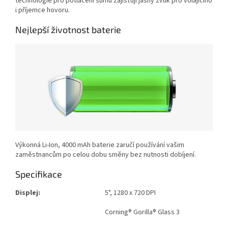
technologie pro potlačení šumu zajišťují jasný zvuk pro volajícího
i příjemce hovoru.
Nejlepší životnost baterie
Výkonná Li-Ion, 4000 mAh baterie
zaručí používání vašim
zaměstnancům po celou dobu směny bez nutnosti dobíjení.
Specifikace
Displej:
5", 1280 x 720 DPI
Corning® Gorilla® Glass 3