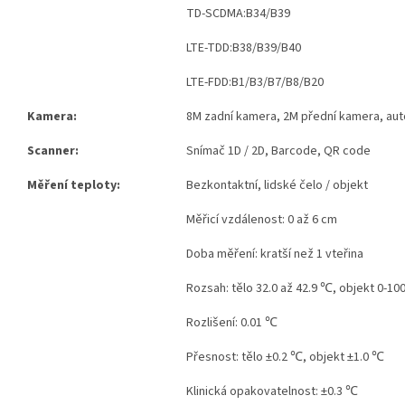
TD-SCDMA:B34/B39
LTE-TDD:B38/B39/B40
LTE-FDD:B1/B3/B7/B8/B20
Kamera:
8M zadní kamera, 2M přední kamera, aut
Scanner:
Snímač 1D / 2D, Barcode, QR code
Měření teploty:
Bezkontaktní, lidské čelo / objekt
Měřicí vzdálenost: 0 až 6 cm
Doba měření: kratší než 1 vteřina
Rozsah: tělo 32.0 až 42.9 ℃, objekt 0-10
Rozlišení: 0.01 ℃
Přesnost: tělo ±0.2 ℃, objekt ±1.0 ℃
Klinická opakovatelnost: ±0.3 ℃