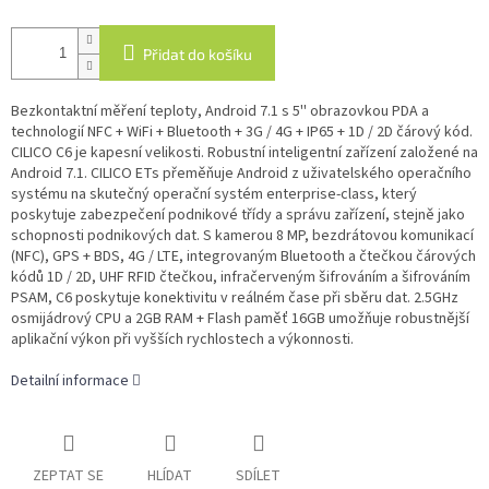
Přidat do košíku
Bezkontaktní měření teploty, Android 7.1 s 5'' obrazovkou PDA a
technologií NFC + WiFi + Bluetooth + 3G / 4G + IP65 + 1D / 2D čárový kód.
CILICO C6 je kapesní velikosti. Robustní inteligentní zařízení založené na
Android 7.1. CILICO ETs přeměňuje Android z uživatelského operačního
systému na skutečný operační systém enterprise-class, který
poskytuje zabezpečení podnikové třídy a správu zařízení, stejně jako
schopnosti podnikových dat. S kamerou 8 MP, bezdrátovou komunikací
(NFC), GPS + BDS, 4G / LTE, integrovaným Bluetooth a čtečkou čárových
kódů 1D / 2D, UHF RFID čtečkou, infračerveným šifrováním a šifrováním
PSAM, C6 poskytuje konektivitu v reálném čase při sběru dat. 2.5GHz
osmijádrový CPU a 2GB RAM + Flash paměť 16GB umožňuje robustnější
aplikační výkon při vyšších rychlostech a výkonnosti.
Detailní informace
ZEPTAT SE
HLÍDAT
SDÍLET