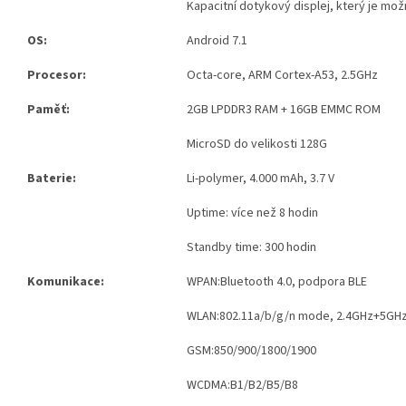
Kapacitní dotykový displej, který je mož
OS:
Android 7.1
Procesor:
Octa-core, ARM Cortex-A53, 2.5GHz
Paměť:
2GB LPDDR3 RAM + 16GB EMMC ROM
MicroSD do velikosti 128G
Baterie:
Li-polymer, 4.000 mAh, 3.7 V
Uptime: více než 8 hodin
Standby time: 300 hodin
Komunikace:
WPAN:Bluetooth 4.0, podpora BLE
WLAN:802.11a/b/g/n mode, 2.4GHz+5GH
GSM:850/900/1800/1900
WCDMA:B1/B2/B5/B8