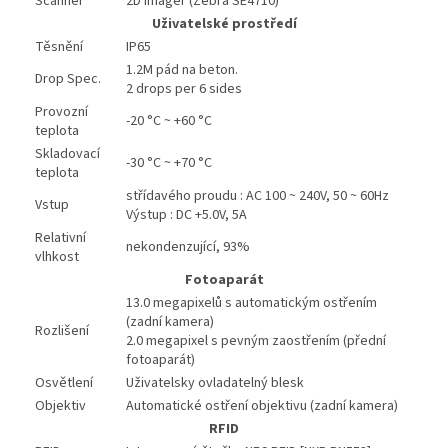
Scanner
2D Imager (Zebra SE4710)
Uživatelské prostředí
Těsnění
IP65
1.2M pád na beton.
Drop Spec.
2 drops per 6 sides
Provozní
-20 °C ~ +60 °C
teplota
Skladovací
-30 °C ~ +70 °C
teplota
střídavého proudu : AC 100 ~ 240V, 50 ~ 60Hz
Vstup
Výstup : DC +5.0V, 5A
Relativní
nekondenzující, 93%
vlhkost
Fotoaparát
13.0 megapixelů s automatickým ostřením
(zadní kamera)
Rozlišení
2.0 megapixel s pevným zaostřením (přední
fotoaparát)
Osvětlení
Uživatelsky ovladatelný blesk
Objektiv
Automatické ostření objektivu (zadní kamera)
RFID