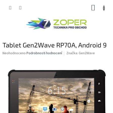
Přejít
NÁKUP
na
obsah
KOŠÍK
Tablet Gen2Wave RP70A, Android 9
Průměrné
Neohodnoceno
Podrobnosti hodnocení
Značka:
Gen2Wave
hodnocení
produktu
je
0,0
z
5
hvězdiček.