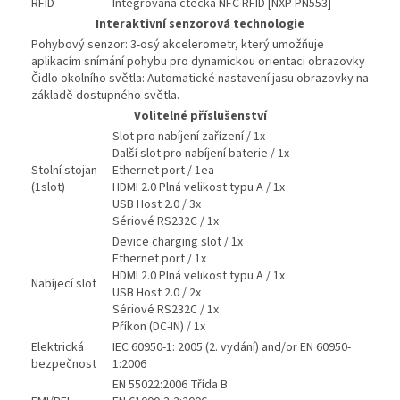
RFID
Integrovaná čtečka NFC RFID [NXP PN553]
Interaktivní senzorová technologie
Pohybový senzor: 3-osý akcelerometr, který umožňuje
aplikacím snímání pohybu pro dynamickou orientaci obrazovky
Čidlo okolního světla: Automatické nastavení jasu obrazovky na
základě dostupného světla.
Volitelné příslušenství
Slot pro nabíjení zařízení / 1x
Další slot pro nabíjení baterie / 1x
Stolní stojan
Ethernet port / 1ea
(1slot)
HDMI 2.0 Plná velikost typu A / 1x
USB Host 2.0 / 3x
Sériové RS232C / 1x
Device charging slot / 1x
Ethernet port / 1x
HDMI 2.0 Plná velikost typu A / 1x
Nabíjecí slot
USB Host 2.0 / 2x
Sériové RS232C / 1x
Příkon (DC-IN) / 1x
Elektrická
IEC 60950-1: 2005 (2. vydání) and/or EN 60950-
bezpečnost
1:2006
EN 55022:2006 Třída B