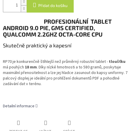
Přidat do košíku
PROFESIONÁLNÍ TABLET
ANDROID 9.0 PIE, GMS CERTIFIED,
QUALCOMM 2.2GHZ OCTA-CORE CPU
Skutečně praktický a kapesní
RP70 je konkurenčně štíhlejší než průměrný robustní tablet -
tloušťku
má pouhých
18 mm
. Díky nízké hmotnosti a to 580 gramů, poskytuje
maximální přenositelnost a lze jej hladce zasunout do kapsy uniformy. 7
palcový displej je ideální pro prohlížení dokumentů PDF a pohodlné
zadávání dat v terénu.
Detailní informace