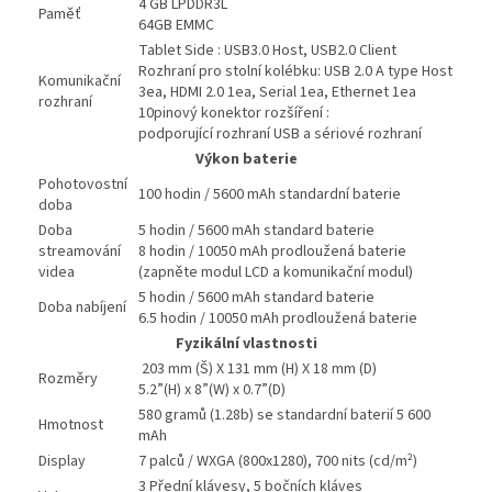
4 GB LPDDR3L
Paměť
64GB EMMC
Tablet Side : USB3.0 Host, USB2.0 Client
Rozhraní pro stolní kolébku: USB 2.0 A type Host
Komunikační
3ea, HDMI 2.0 1ea, Serial 1ea, Ethernet 1ea
rozhraní
10pinový konektor rozšíření :
podporující rozhraní USB a sériové rozhraní
Výkon baterie
Pohotovostní
100 hodin / 5600 mAh standardní baterie
doba
Doba
5 hodin / 5600 mAh standard baterie
streamování
8 hodin / 10050 mAh prodloužená baterie
videa
(zapněte modul LCD a komunikační modul)
5 hodin / 5600 mAh standard baterie
Doba nabíjení
6.5 hodin / 10050 mAh prodloužená baterie
Fyzikální vlastnosti
203 mm (Š) X 131 mm (H) X 18 mm (D)
Rozměry
5.2”(H) x 8”(W) x 0.7”(D)
580 gramů (1.28b) se standardní baterií 5 600
Hmotnost
mAh
Display
7 palců / WXGA (800x1280), 700 nits (cd/m²)
3 Přední klávesy, 5 bočních kláves