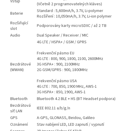
Vstup
(Včetně 2 programovatelných kláves)
Standard : 5,600mA/h, 3.7V, Li-polymer
Baterie
Rozšíření : 10,050mA/h, 3.7V, Li-ion polymer
Rozšiřující
Podporovány karty microSDXC / až 2 TB
slot
Audio
Dual Speaker / Receiver / MIC
4G LTE / HSPA+ / GSM / GPRS
Frekvenční pásmo EU
4G LTE : 800, 900, 1800, 2100, 2600MHz
Bezdrátové
3G HSPA+ : 900, 2100MHz
(WWAN)
2G GSM/GPRS : 900, 1800MHz
Frekvenční pásmo USA
4G LTE : 700, 850, 1900 MHz, AWS-1
3G HSPA+ : 850, 1900, AWS-1
Bluetooth
Bluetooth 4.2 BLE + HS (BT Headset podpora)
Bezdrátová
IEEE 802.11 a/b/g/n
síť LAN
GPS
A-GPS, GLONASS, Beidou, Galileo
Oznámení
Stav nabíjení LED, LED zapnutí / vypnutí