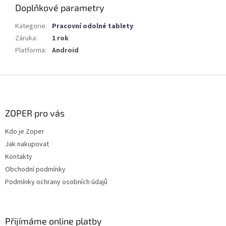
Doplňkové parametry
Kategorie
:
Pracovní odolné tablety
Záruka
:
1 rok
Platforma
:
Android
Z
á
p
a
ZOPER pro vás
t
Kdo je Zoper
í
Jak nakupovat
Kontakty
Obchodní podmínky
Podmínky ochrany osobních údajů
Přijímáme online platby