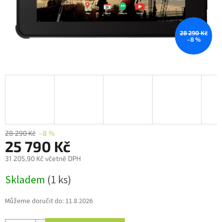
28 290 Kč
–8 %
28 290 Kč
–8 %
25 790 Kč
31 205,90 Kč včetně DPH
Měrná
Skladem
(1 ks)
cena:
Můžeme doručit do:
11.8.2026