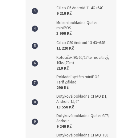
Cilico C6 Android 11 4G+64G
9 210 Kč
Mobilní pokladna Quitec
miniPOS
3 990 Kč
Cilico C80 Android 13 4G+64G
11 220 Kč
Kotouček 80/60/17 termocitlivý,
10ks (70m)
210 Kč
Pokladní systém miniPOS —
Tarif Základ
290 Kč
Dotyková pokladna CITAQ D1,
Android 15,6"
13 558 Kč
Dotyková pokladna Quitec G73,
Android
9 240 Kč
Dotyková pokladna CITAQ T80