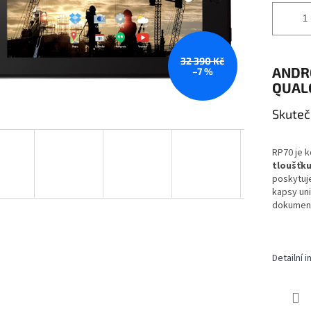
32 390 Kč
ANDRO
–7 %
QUAL
Skuteč
RP70 je k
tloušťk
poskytuje
kapsy uni
dokument
Detailní 