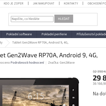
KDO JE ZOPER
JAK NAKUPOVAT
KONTAKTY
OBCHODNÍ P
HLEDAT
Pokladní software
Pokladní periferie
Příslušenství poklad
ty
Tablet Gen2Wave RP70A, Android 9, 4G,
let Gen2Wave RP70A, Android 9, 4G,
né
noceno
Podrobnosti hodnocení
Značka:
Gen2Wave
ní
u
32 390 K
29 
36 166,9
Měrná
Na do
ek.
cena: