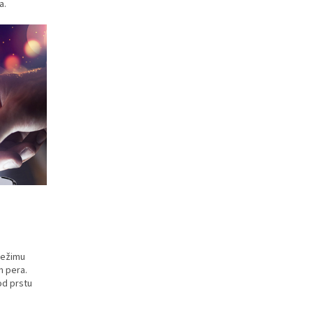
a.
režimu
m pera.
d prstu