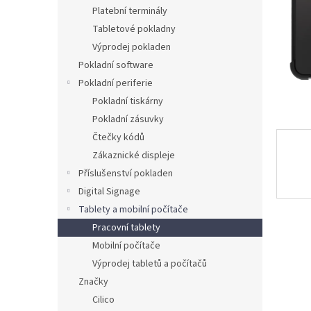
n
Platební terminály
e
Tabletové pokladny
l
Výprodej pokladen
Pokladní software
Pokladní periferie
Pokladní tiskárny
Pokladní zásuvky
Čtečky kódů
Zákaznické displeje
Příslušenství pokladen
Digital Signage
Tablety a mobilní počítače
Pracovní tablety
Mobilní počítače
Výprodej tabletů a počítačů
Značky
Cilico