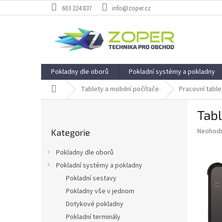
Přejít
603 224 837
info@zoper.cz
na
obsah
Pokladny dle oborů
Pokladní systémy a pokladny
Domů
Tablety a mobilní počítače
Pracovní table
P
Tab
o
Přeskočit
s
Průměr
Neohod
Kategorie
kategorie
t
hodnoce
r
produkt
Pokladny dle oborů
a
je
Pokladní systémy a pokladny
0,0
n
z
Pokladní sestavy
n
5
í
Pokladny vše v jednom
hvězdič
p
Dotykové pokladny
a
Pokladní terminály