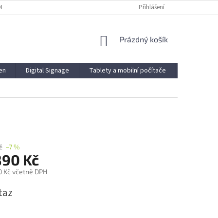
ODMÍNKY
PODMÍNKY OCHRANY OSOBNÍCH ÚDAJŮ
Přihlášení
NÁKUPNÍ
Prázdný košík
KOŠÍK
en
Digital Signage
Tablety a mobilní počítače
Novinky
č
–7 %
890 Kč
0 Kč včetně DPH
taz