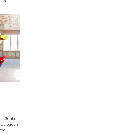
 na
cí Gorila
roti pádu a
vce