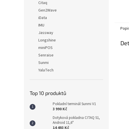
Citaq
Gen2Wave
iData
IMU
Popi
Jassway
Longshine
Det
miniPOS
Senraise
Sunmi
YalaTech
Top 10 produktů
Pokladní terminál Sunmi V1
3 990 Kč
Dotyková pokladna CITAQ S1,
Android 11,6"
14 493 Kč