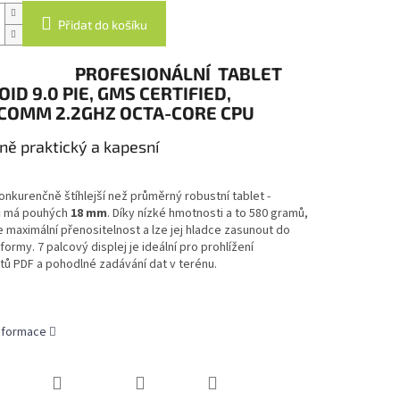
Přidat do košíku
PROFESIONÁLNÍ TABLET
ID 9.0 PIE, GMS CERTIFIED,
COMM 2.2GHZ OCTA-CORE CPU
ně praktický a kapesní
onkurenčně štíhlejší než průměrný robustní tablet -
u
má pouhých
18 mm
. Díky nízké hmotnosti a to 580 gramů,
 maximální přenositelnost a lze jej hladce zasunout do
formy. 7 palcový displej je ideální pro prohlížení
ů PDF a pohodlné zadávání dat v terénu.
informace