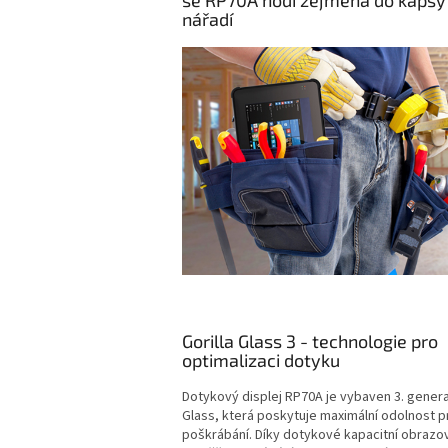
se RP70A hodí zejména do kapsy
nářadí
Gorilla Glass 3 - technologie pro
optimalizaci dotyku
Dotykový displej RP70A je vybaven 3. genera
Glass, která poskytuje maximální odolnost p
poškrábání. Díky dotykové kapacitní obrazo