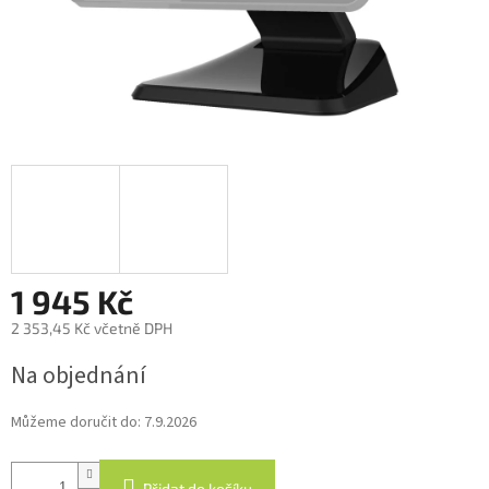
1 945 Kč
2 353,45 Kč včetně DPH
Měrná
Na objednání
cena:
Můžeme doručit do:
7.9.2026
Přidat do košíku