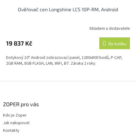
Ověřovač cen Longshine LCS 10P-RM, Android
Skladem u dodavatele
19 837 Kč
Do košíku
Dotykový 10" Android zobrazovací panel, 1280x800 bodů, P-CAP,
2GB RAM, 8GB FLASH, LAN, WiFi, BT. Záruka 2 roky.
Z
á
p
a
ZOPER pro vás
t
Kdo je Zoper
í
Jak nakupovat
Kontakty