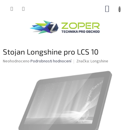
Přejít
NÁKUP
na
obsah
KOŠÍK
Stojan Longshine pro LCS 10
Průměrné
Neohodnoceno
Podrobnosti hodnocení
Značka:
Longshine
hodnocení
produktu
je
0,0
z
5
hvězdiček.