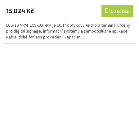
hodnocení
produktu
15 024 Kč
Do košíku
je
4,0
LCS-10P-RM LCS-10P-RM je 10,1" dotykový Android terminál určený
z
pro digital signage, informační systémy a samoobslužné aplikace.
5
Nabízí tiché fanless provedení, kapacitní...
hvězdiček.