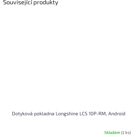
Související produkty
Dotyková pokladna Longshine LCS 10P-RM, Android
Skladem
(1 ks)
Průměrné