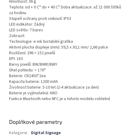
Hmotnost: 36 g
Teplota: od + 0 C° do + 40 C° Doba aktualizace: až 21 000 štítků
za hodinu
Stupeň ochrany proti vniknutí: IP53
LED indikátor: žádný
LED světlo: 7 barev
Zobrazit
Technologie: e-ink bistabilní grafika
Aktivní plocha displeje (mm): 59,5 x 30,1 mm/ 2,66 palce
Rozlišení: 296 × 152 pixelů
DPI: 183
Barvy pixelů: BW/BWR/BWY
Úhel pohledu: > 170°
Baterie: CR2450*2ea
Kapacita baterie: 1200 mAh
Životnost baterie: 5-10 let (2-4 aktualizace za den)
Baterie je vyjímatelná: ANO
Funkce Bluetooth nebo NFC je u tohoto modelu volitelná
Doplňkové parametry
Kategorie
:
Digital Signage