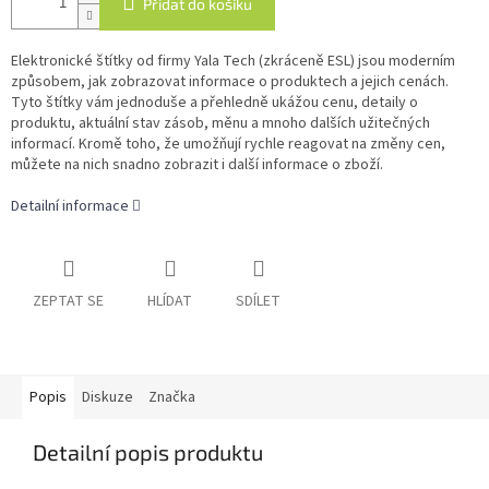
Přidat do košíku
Elektronické štítky od firmy Yala Tech (zkráceně ESL) jsou moderním
způsobem, jak zobrazovat informace o produktech a jejich cenách.
Tyto štítky vám jednoduše a přehledně ukážou cenu, detaily o
produktu, aktuální stav zásob, měnu a mnoho dalších užitečných
informací. Kromě toho, že umožňují rychle reagovat na změny cen,
můžete na nich snadno zobrazit i další informace o zboží.
Detailní informace
ZEPTAT SE
HLÍDAT
SDÍLET
Popis
Diskuze
Značka
Detailní popis produktu