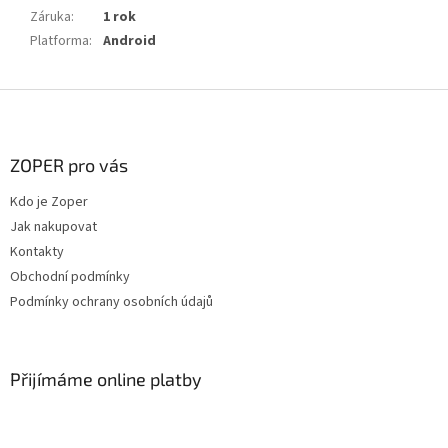
Záruka
:
1 rok
Platforma
:
Android
Z
á
p
a
ZOPER pro vás
t
Kdo je Zoper
í
Jak nakupovat
Kontakty
Obchodní podmínky
Podmínky ochrany osobních údajů
Přijímáme online platby