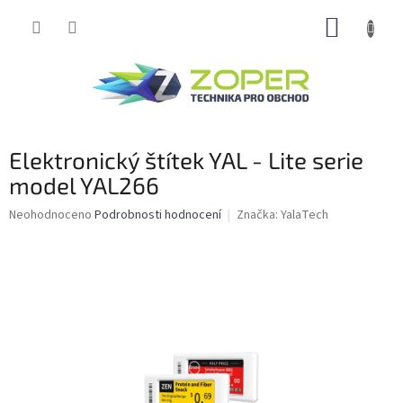
Přejít
NÁKUP
na
obsah
KOŠÍK
Elektronický štítek YAL - Lite serie
model YAL266
Průměrné
Neohodnoceno
Podrobnosti hodnocení
Značka:
YalaTech
hodnocení
produktu
je
0,0
z
5
hvězdiček.