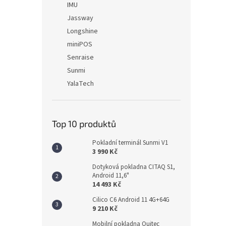
IMU
Jassway
Longshine
miniPOS
Senraise
Sunmi
YalaTech
Top 10 produktů
Pokladní terminál Sunmi V1
3 990 Kč
Dotyková pokladna CITAQ S1,
Android 11,6"
14 493 Kč
Cilico C6 Android 11 4G+64G
9 210 Kč
Mobilní pokladna Quitec