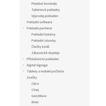
n
Platební terminály
e
Tabletové pokladny
l
Výprodej pokladen
Pokladní software
Pokladní periferie
Pokladní tiskárny
Pokladní zásuvky
Čtečky kódů
Zákaznické displeje
Příslušenství pokladen
Digital Signage
Tablety a mobilní počítače
Značky
Cilico
Citaq
Gen2Wave
iData