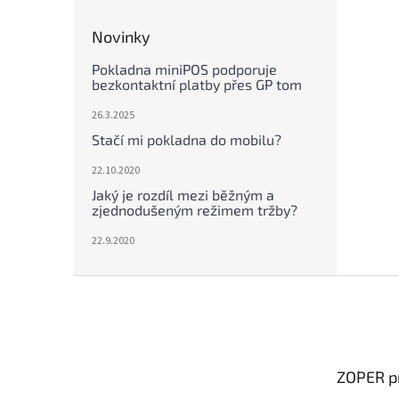
Novinky
Pokladna miniPOS podporuje
bezkontaktní platby přes GP tom
26.3.2025
Stačí mi pokladna do mobilu?
22.10.2020
Jaký je rozdíl mezi běžným a
zjednodušeným režimem tržby?
22.9.2020
Z
á
p
a
t
ZOPER p
í