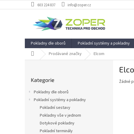
Přejít
603 224 837
info@zoper.cz
na
obsah
Pokladny dle oborů
Pokladní systémy a pokladny
Domů
Prodávané značky
Elcom
P
Elc
o
Přeskočit
s
Kategorie
kategorie
Žádné p
t
r
Pokladny dle oborů
a
Pokladní systémy a pokladny
n
Pokladní sestavy
n
í
Pokladny vše v jednom
p
Dotykové pokladny
a
Pokladní terminály