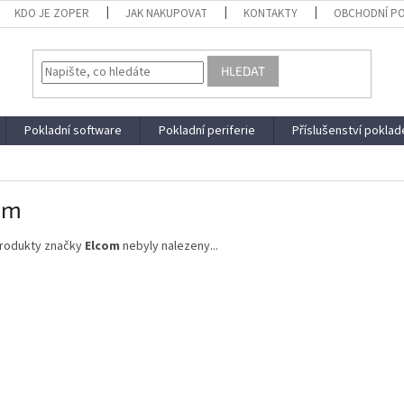
KDO JE ZOPER
JAK NAKUPOVAT
KONTAKTY
OBCHODNÍ P
HLEDAT
Pokladní software
Pokladní periferie
Příslušenství poklad
om
rodukty značky
Elcom
nebyly nalezeny...