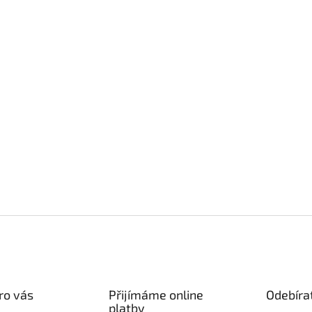
ro vás
Přijímáme online
Odebíra
platby