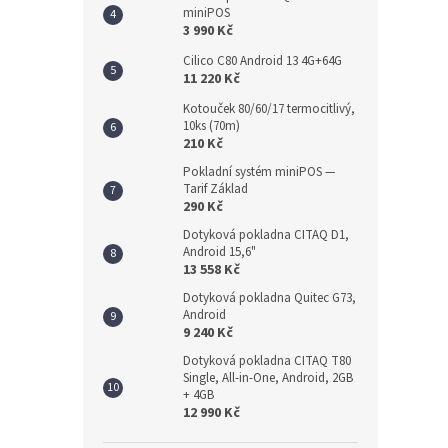
miniPOS
3 990 Kč
Cilico C80 Android 13 4G+64G
11 220 Kč
Kotouček 80/60/17 termocitlivý,
10ks (70m)
210 Kč
Pokladní systém miniPOS —
Tarif Základ
290 Kč
Dotyková pokladna CITAQ D1,
Android 15,6"
13 558 Kč
Dotyková pokladna Quitec G73,
Android
9 240 Kč
Dotyková pokladna CITAQ T80
Single, All-in-One, Android, 2GB
+ 4GB
12 990 Kč