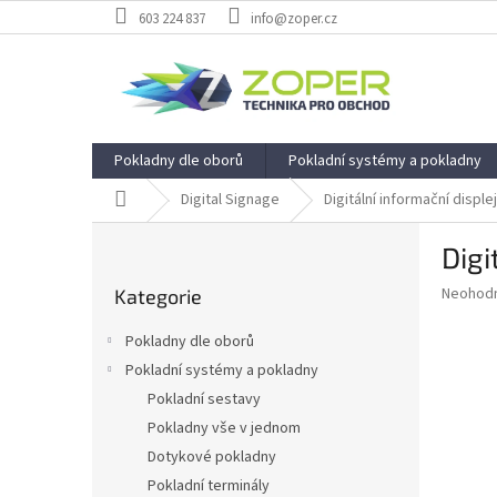
Přejít
603 224 837
info@zoper.cz
na
obsah
Pokladny dle oborů
Pokladní systémy a pokladny
Domů
Digital Signage
Digitální informační displ
P
Digi
o
Přeskočit
s
Průměr
Neohod
Kategorie
kategorie
t
hodnoce
r
produkt
Pokladny dle oborů
a
je
Pokladní systémy a pokladny
0,0
n
z
Pokladní sestavy
n
5
í
Pokladny vše v jednom
hvězdič
p
Dotykové pokladny
a
Pokladní terminály