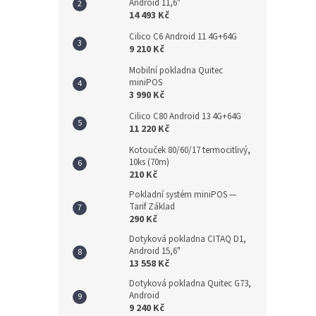
Android 11,6"
14 493 Kč
Cilico C6 Android 11 4G+64G
9 210 Kč
Mobilní pokladna Quitec
miniPOS
3 990 Kč
Cilico C80 Android 13 4G+64G
11 220 Kč
Kotouček 80/60/17 termocitlivý,
10ks (70m)
210 Kč
Pokladní systém miniPOS —
Tarif Základ
290 Kč
Dotyková pokladna CITAQ D1,
Android 15,6"
13 558 Kč
Dotyková pokladna Quitec G73,
Android
9 240 Kč