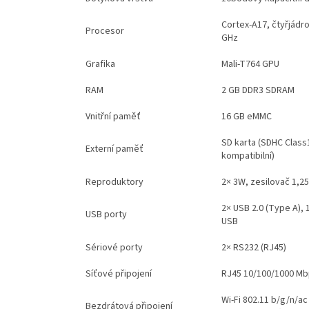
Cortex-A17, čtyřjádro
Procesor
GHz
Grafika
Mali-T764 GPU
RAM
2 GB DDR3 SDRAM
Vnitřní paměť
16 GB eMMC
SD karta (SDHC Class
Externí paměť
kompatibilní)
Reproduktory
2× 3W, zesilovač 1,2
2× USB 2.0 (Type A), 
USB porty
USB
Sériové porty
2× RS232 (RJ45)
Síťové připojení
RJ45 10/100/1000 Mb
Wi-Fi 802.11 b/g/n/ac 
Bezdrátová připojení