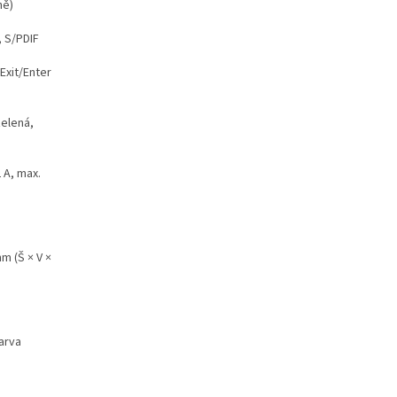
ně)
, S/PDIF
Exit/Enter
zelená,
 A, max.
m (Š × V ×
arva