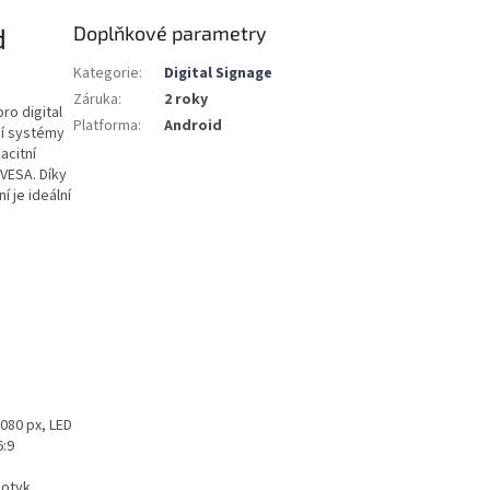
d
Doplňkové parametry
Kategorie
:
Digital Signage
Záruka
:
2 roky
ro digital
Platforma
:
Android
ní systémy
acitní
VESA. Díky
 je ideální
080 px, LED
:9
dotyk