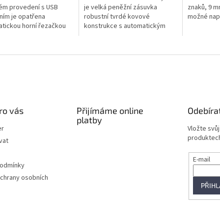
ček.
hvězdiček.
hvězdiček.
ém provedení s USB
je velká peněžní zásuvka
znaků, 9 m
ním je opatřena
robustní tvrdé kovové
možné napá
tickou horní řezačkou
konstrukce s automatickým
 a jedná se o jednu z
vysouváním pro pohodlnou a
plexnějších tiskáren ve
rychlou manipulaci s
dě.
bankovkami a mincemi. Máte...
ro vás
Přijímáme online
Odebíra
platby
er
Vložte svů
produktech
vat
E-mail
podmínky
chrany osobních
PŘIHL