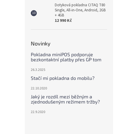
Dotyková pokladna CITAQ T80
Single, All-in-One, Android, 2GB
+ 4GB
12 990 Kč
Novinky
Pokladna miniPOS podporuje
bezkontaktní platby přes GP tom
26.3.2025
Stačí mi pokladna do mobilu?
22.10.2020
Jaký je rozdíl mezi běžným a
zjednodušeným režimem tržby?
22.9.2020