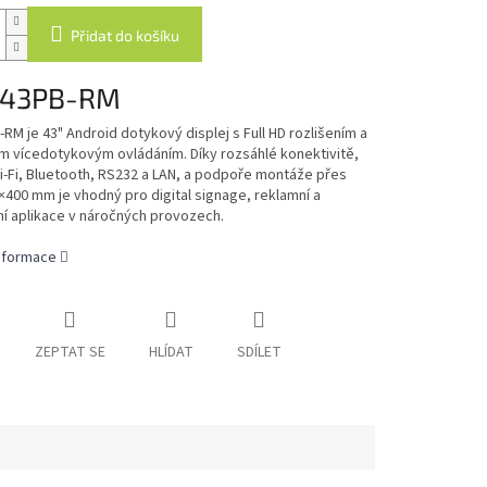
Přidat do košíku
-43PB-RM
RM je 43" Android dotykový displej s Full HD rozlišením a
m vícedotykovým ovládáním. Díky rozsáhlé konektivitě,
-Fi, Bluetooth, RS232 a LAN, a podpoře montáže přes
400 mm je vhodný pro digital signage, reklamní a
í aplikace v náročných provozech.
informace
ZEPTAT SE
HLÍDAT
SDÍLET