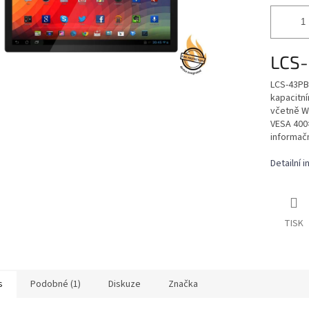
LCS
LCS-43PB-
kapacitní
včetně Wi
VESA 400×
informačn
Detailní 
TISK
s
Podobné (1)
Diskuze
Značka