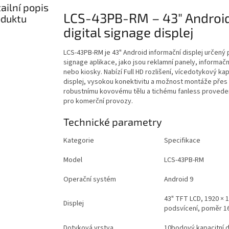
ailní popis
LCS-43PB-RM – 43" Androi
oduktu
digital signage displej
LCS-43PB-RM je 43" Android informační displej určený p
signage aplikace, jako jsou reklamní panely, informač
nebo kiosky. Nabízí Full HD rozlišení, vícedotykový kap
displej, vysokou konektivitu a možnost montáže přes 
robustnímu kovovému tělu a tichému fanless provedení
pro komerční provozy.
Technické parametry
Kategorie
Specifikace
Model
LCS-43PB-RM
Operační systém
Android 9
43" TFT LCD, 1920 × 1
Displej
podsvícení, poměr 16
Dotyková vrstva
10bodový kapacitní 