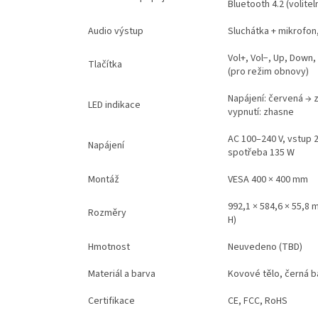
Bluetooth 4.2 (volitel
Audio výstup
Sluchátka + mikrofon
Vol+, Vol−, Up, Down, 
Tlačítka
(pro režim obnovy)
Napájení: červená → 
LED indikace
vypnutí: zhasne
AC 100–240 V, vstup 2
Napájení
spotřeba 135 W
Montáž
VESA 400 × 400 mm
992,1 × 584,6 × 55,8 m
Rozměry
H)
Hmotnost
Neuvedeno (TBD)
Materiál a barva
Kovové tělo, černá b
Certifikace
CE, FCC, RoHS