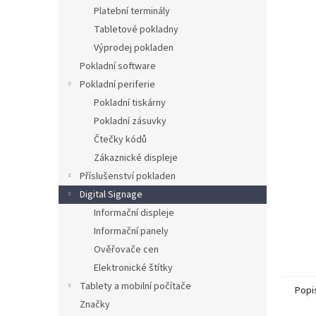
n
Platební terminály
e
Tabletové pokladny
l
Výprodej pokladen
Pokladní software
Pokladní periferie
Pokladní tiskárny
Pokladní zásuvky
Čtečky kódů
Zákaznické displeje
Příslušenství pokladen
Digital Signage
Informační displeje
Informační panely
Ověřovače cen
Elektronické štítky
Tablety a mobilní počítače
Popi
Značky