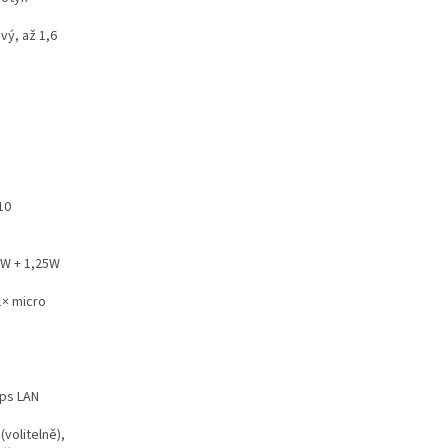
vý, až 1,6
10
5W + 1,25W
1× micro
ps LAN
(volitelně),