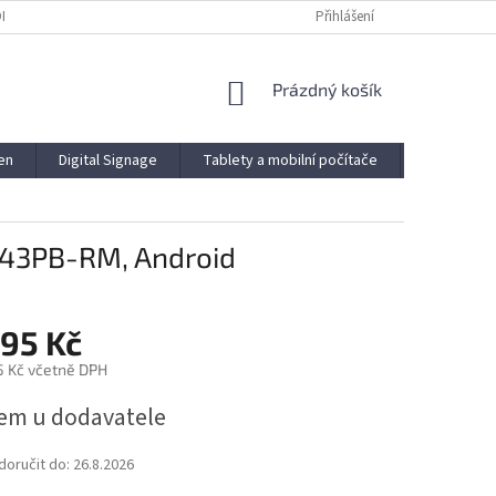
ODMÍNKY
PODMÍNKY OCHRANY OSOBNÍCH ÚDAJŮ
Přihlášení
NÁKUPNÍ
Prázdný košík
KOŠÍK
en
Digital Signage
Tablety a mobilní počítače
Novinky
S 43PB-RM, Android
395 Kč
5 Kč včetně DPH
em u dodavatele
oručit do:
26.8.2026