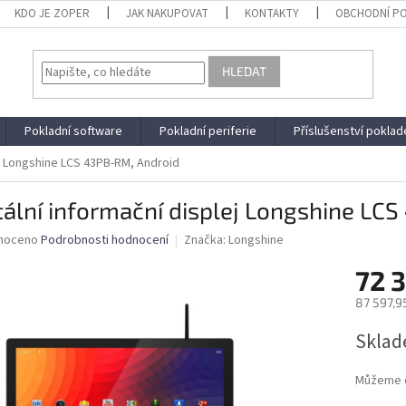
KDO JE ZOPER
JAK NAKUPOVAT
KONTAKTY
OBCHODNÍ P
HLEDAT
Pokladní software
Pokladní periferie
Příslušenství poklad
ej Longshine LCS 43PB-RM, Android
tální informační displej Longshine LC
né
noceno
Podrobnosti hodnocení
Značka:
Longshine
ní
72 
u
87 597,9
Měrná
Sklad
cena:
ek.
Můžeme d