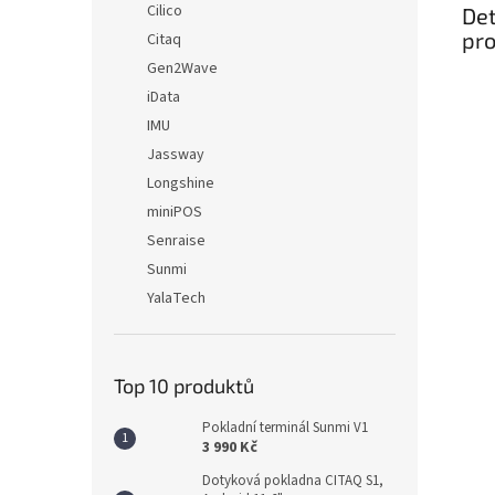
Cilico
Det
pr
Citaq
Gen2Wave
iData
IMU
Jassway
Longshine
miniPOS
Senraise
Sunmi
YalaTech
Top 10 produktů
Pokladní terminál Sunmi V1
3 990 Kč
Dotyková pokladna CITAQ S1,