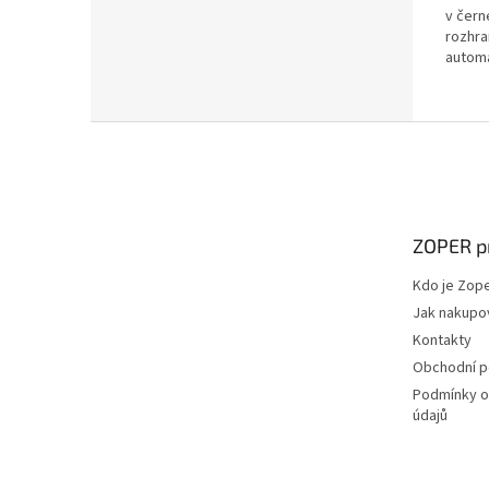
hvězdi
v čern
rozhra
automa
papíru
nejkom
své tří
Z
á
p
a
t
ZOPER p
í
Kdo je Zop
Jak nakupo
Kontakty
Obchodní 
Podmínky o
údajů