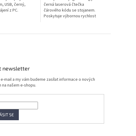
hvězdiček.
m, USB, černý,
černá laserová čtečka
jení z PC.
čárového kódu se stojanem.
Poskytuje výbornou rychlost
čtení, podporu všech
nejznámějších lineárních
čárových kódů včetně těch...
t newsletter
j e-mail a my vám budeme zasílat informace o nových
 na našem e-shopu.
ÁSIT SE