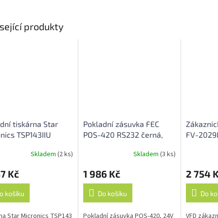
sející produkty
dní tiskárna Star
Pokladní zásuvka FEC
Zákaznic
nics TSP143IIU
POS-420 RS232 černá,
FV-2029
, USB, řezačka, 4
pro tiskárny, bez zdroje
9mm, USB
Skladem
(2 ks)
Skladem
(3 ks)
rné
Průměrné
Průměrné
záruka
černý
cení
hodnocení
hodnocení
7 Kč
1 986 Kč
2 754 
ktu
produktu
produktu
je
je
5,0
5,0
o košíku
Do košíku
Do ko
z
z
5
5
na Star Micronics TSP143
Pokladní zásuvka POS-420, 24V
VFD zákazn