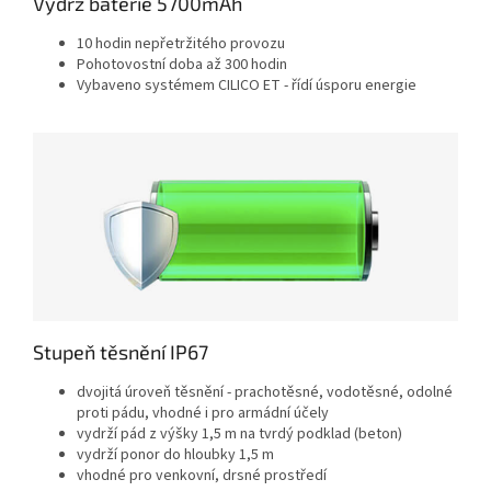
Výdrž baterie 5700mAh
10 hodin nepřetržitého provozu
Pohotovostní doba až 300 hodin
Vybaveno systémem CILICO ET - řídí úsporu energie
Stupeň těsnění IP67
dvojitá úroveň těsnění - prachotěsné, vodotěsné, odolné
proti pádu, vhodné i pro armádní účely
vydrží pád z výšky 1,5 m na tvrdý podklad (beton)
vydrží ponor do hloubky 1,5 m
vhodné pro venkovní, drsné prostředí