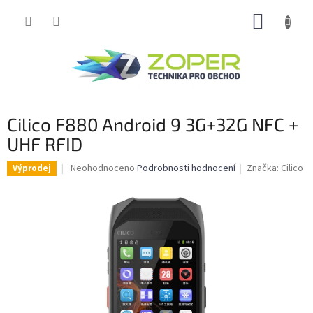
Přejít
NÁKUP
na
obsah
KOŠÍK
Cilico F880 Android 9 3G+32G NFC +
UHF RFID
Průměrné
Neohodnoceno
Podrobnosti hodnocení
Značka:
Cilico
Výprodej
hodnocení
produktu
je
0,0
z
5
hvězdiček.