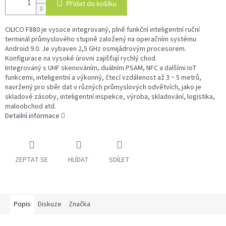
Přidat do košíku
CILICO F880 je vysoce integrovaný, plně funkční inteligentní ruční
terminál průmyslového stupně založený na operačním systému
Android 9.0.
Je vybaven 2,5 GHz osmijádrovým procesorem.
Konfigurace na vysoké úrovni zajišťují rychlý chod.
Integrovaný s UHF skenováním, duálním PSAM, NFC a dalšími IoT
funkcemi, inteligentní a výkonný, čtecí vzdálenost až 3 ~ 5 metrů,
navržený pro sběr dat v různých průmyslových odvětvích, jako je
skladové zásoby,
inteligentní inspekce, výroba, skladování, logistika,
maloobchod atd.
Detailní informace
ZEPTAT SE
HLÍDAT
SDÍLET
Popis
Diskuze
Značka