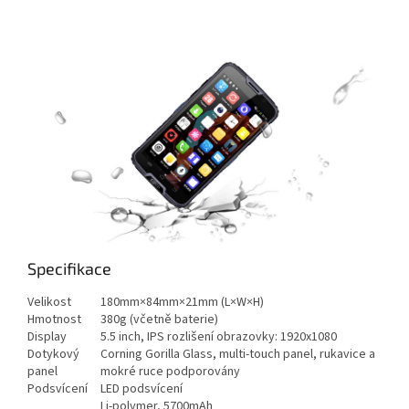
Specifikace
Velikost
180mm×84mm×21mm (L×W×H)
Hmotnost
380g (včetně baterie)
Display
5.5 inch, IPS rozlišení obrazovky: 1920x1080
Dotykový
Corning Gorilla Glass, multi-touch panel, rukavice a
panel
mokré ruce podporovány
Podsvícení
LED podsvícení
Li-polymer, 5700mAh