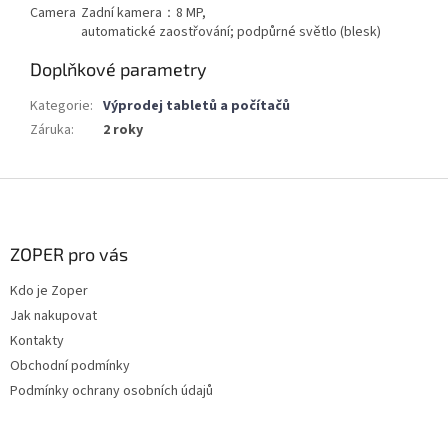
Camera
Zadní kamera：8 MP,
automatické zaostřování; podpůrné světlo (blesk)
Doplňkové parametry
Kategorie
:
Výprodej tabletů a počítačů
Záruka
:
2 roky
Z
á
p
a
ZOPER pro vás
t
Kdo je Zoper
í
Jak nakupovat
Kontakty
Obchodní podmínky
Podmínky ochrany osobních údajů