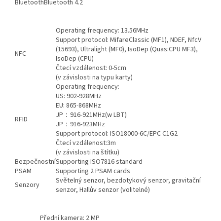
Bluetooth
Bluetooth 4.2
Operating frequency: 13.56MHz
Support protocol: MifareClassic (MF1), NDEF, NfcV
(15693), Ultralight (MF0), IsoDep (Quas:CPU MF3),
NFC
IsoDep (CPU)
Čtecí vzdálenost: 0-5cm
(v závislosti na typu karty)
Operating frequency:
US: 902-928MHz
EU: 865-868MHz
JP：916-921MHz(w LBT)
RFID
JP：916-923MHz
Support protocol: ISO18000-6C/EPC C1G2
Čtecí vzdálenost:3m
(v závislosti na štítku)
Bezpečnostní
Supporting ISO7816 standard
PSAM
Supporting 2 PSAM cards
Světelný senzor, bezdotykový senzor, gravitační
Senzory
senzor, Hallův senzor (volitelné)
Přední kamera: 2 MP