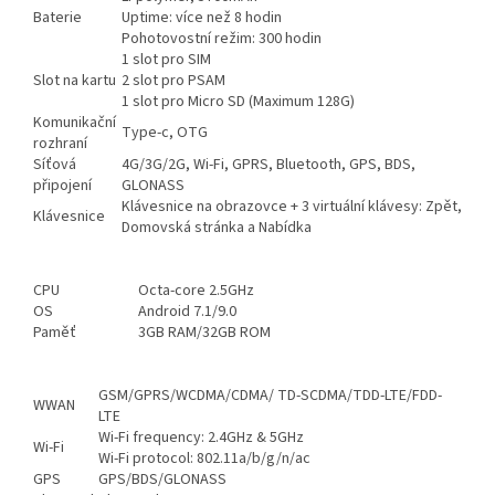
Baterie
Uptime: více než 8 hodin
Pohotovostní režim: 300 hodin
1 slot pro SIM
Slot na kartu
2 slot pro PSAM
1 slot pro Micro SD (Maximum 128G)
Komunikační
Type-c, OTG
rozhraní
Síťová
4G/3G/2G, Wi-Fi, GPRS, Bluetooth, GPS, BDS,
připojení
GLONASS
Klávesnice na obrazovce + 3 virtuální klávesy: Zpět,
Klávesnice
Domovská stránka a Nabídka
CPU
Octa-core 2.5GHz
OS
Android 7.1/9.0
Paměť
3GB RAM/32GB ROM
GSM/GPRS/WCDMA/CDMA/ TD-SCDMA/TDD-LTE/FDD-
WWAN
LTE
Wi-Fi frequency: 2.4GHz & 5GHz
Wi-Fi
Wi-Fi protocol: 802.11a/b/g/n/ac
GPS
GPS/BDS/GLONASS